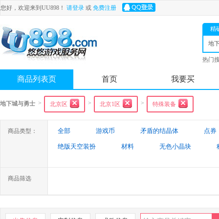
您好，欢迎来到UU898！
请登录
或
免费注册
精
地
士
热门
舟
商品列表页
首页
我要买
>
>
>
地下城与勇士
北京区
北京1区
特殊装备
全部
游戏币
矛盾的结晶体
点券
商品类型：
绝版天空装扮
材料
无色小晶块
特殊装备
游戏代练
未央幻境装备
商品筛选