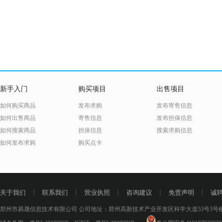
新手入门
购买项目
出售项目
如何购买商品
发布求购
发布寄售信息
如何出售商品
寄售信息
发布担保信息
如何搜索商品
担保信息
搜索求购信息
如何发布求购
购买点卡
关于我们
丨
联系我们
丨
营业执照
丨
咨询建议
丨
免责声明
丨
诚
郑州市易晟信息技术有限公司 公司地址：郑州高新技术产业开发区科学大道53号3号楼18层