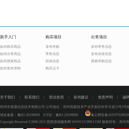
新手入门
购买项目
出售项目
如何购买商品
发布求购
发布寄售信息
如何出售商品
寄售信息
发布担保信息
如何搜索商品
担保信息
搜索求购信息
如何发布求购
购买点卡
关于我们
丨
联系我们
丨
营业执照
丨
咨询建议
丨
免责声明
丨
诚
郑州市易晟信息技术有限公司 公司地址：郑州高新技术产业开发区科学大道53号3号楼18层
域名备案：
豫B2-20190069
ICP证：
豫B2-20190069
豫公网安备410197020020
Copyright Reserved ©2008-2021
悠悠游戏服务网 WWW.UU898.COM
版权所有：郑州