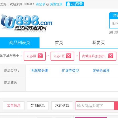
您好，欢迎来到UU898！
请登录
或
免费注册
精
地
士
热门
舟
商品列表页
首页
我要买
>
>
>
地下城与勇士
江苏区
江苏1区
商城道具(低折扣..
无限猫头鹰
扩展券类型
装扮合成器
商品类型：
商品筛选
出售信息
定制信息
求购信息