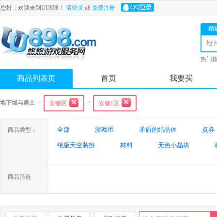
您好，欢迎来到UU898！
请登录
或
免费注册
精
地
士
热门
舟
商品列表页
首页
我要买
>
>
地下城与勇士
安徽区
安徽1区
全部
游戏币
矛盾的结晶体
点券
商品类型：
绝版天空装扮
材料
无色小晶块
特殊装备
游戏代练
未央幻境装备
商品筛选