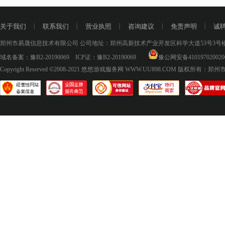
关于我们
丨
联系我们
丨
营业执照
丨
咨询建议
丨
免责声明
丨
诚
郑州市易晟信息技术有限公司 公司地址：郑州高新技术产业开发区科学大道53号3号楼18层
域名备案：
豫B2-20190069
ICP证：
豫B2-20190069
豫公网安备410197020020
Copyright Reserved ©2008-2021
悠悠游戏服务网 WWW.UU898.COM
版权所有：郑州