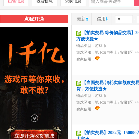
出售信息
收货信息
求购信息
最新
信用
-
【拍卖交易 等价物品交易】29.
方便快捷★
物品类型：游戏币
游戏区服：
地下城与勇士
/
安徽1区
>
卖家信用：
【当面交易 消耗卖家额度交易】
货，方便快捷★
物品类型：游戏币
游戏区服：
地下城与勇士
/
安徽1区
>
卖家信用：
【拍卖交易】2082元=1500
大家★