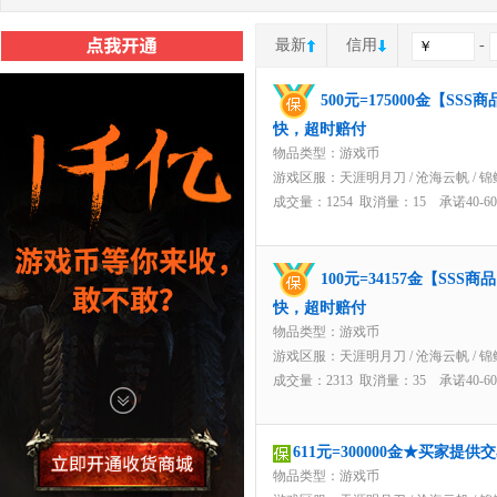
最新
信用
-
500元=175000金【S
快，超时赔付
物品类型：游戏币
游戏区服：
天涯明月刀
/
沧海云帆
/
锦
成交量：1254 取消量：15 承诺40-
100元=34157金【SS
快，超时赔付
物品类型：游戏币
游戏区服：
天涯明月刀
/
沧海云帆
/
锦
成交量：2313 取消量：35 承诺40-
611元=300000金★买家提
物品类型：游戏币