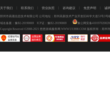
关于我们
丨
联系我们
丨
营业执照
丨
咨询建议
丨
免责声明
丨
诚
郑州市易晟信息技术有限公司 公司地址：郑州高新技术产业开发区科学大道53号3号楼18层
域名备案：
豫B2-20190069
ICP证：
豫B2-20190069
豫公网安备410197020020
Copyright Reserved ©2008-2021
悠悠游戏服务网 WWW.UU898.COM
版权所有：郑州