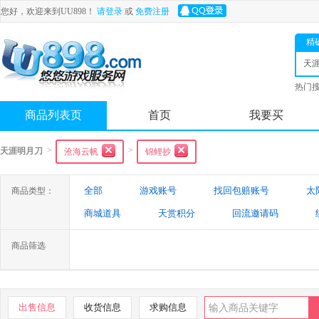
您好，欢迎来到UU898！
请登录
或
免费注册
精
天
热门
舟
商品列表页
首页
我要买
>
>
天涯明月刀
沧海云帆
锦鲤抄
全部
游戏账号
找回包赔账号
太
商品类型：
商城道具
天赏积分
回流邀请码
商品筛选
出售信息
收货信息
求购信息