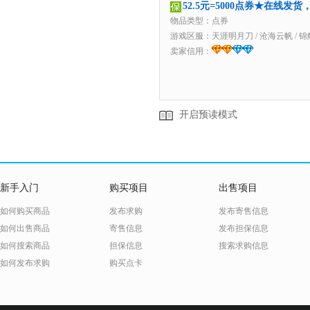
52.5元=5000点券★在线发
物品类型：点券
游戏区服：
天涯明月刀
/
沧海云帆
/
锦
卖家信用：
开启预读模式
新手入门
购买项目
出售项目
如何购买商品
发布求购
发布寄售信息
如何出售商品
寄售信息
发布担保信息
如何搜索商品
担保信息
搜索求购信息
如何发布求购
购买点卡