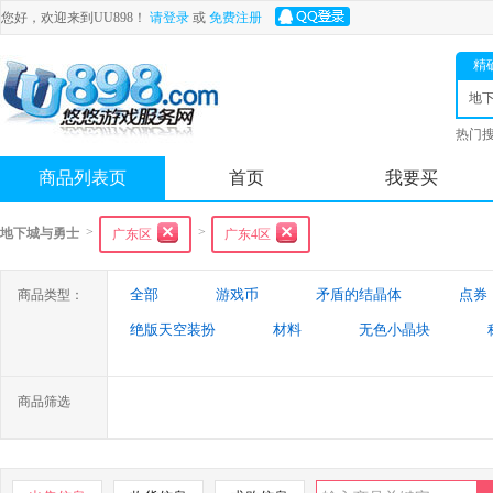
您好，欢迎来到UU898！
请登录
或
免费注册
精
地
士
热门
舟
商品列表页
首页
我要买
>
>
地下城与勇士
广东区
广东4区
全部
游戏币
矛盾的结晶体
点券
商品类型：
绝版天空装扮
材料
无色小晶块
特殊装备
游戏代练
未央幻境装备
商品筛选