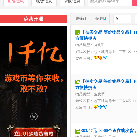
出售信息
收货信息
求购信息
最新
信用
-
【拍卖交易 等价物品交易】11
方便快捷★
物品类型：游戏币
游戏区服：
地下城与勇士
/
广东4区
>
卖家信用：
【拍卖交易 等价物品交易】10
方便快捷★
物品类型：游戏币
游戏区服：
地下城与勇士
/
广东4区
>
卖家信用：
363.47元=8000个★在线发