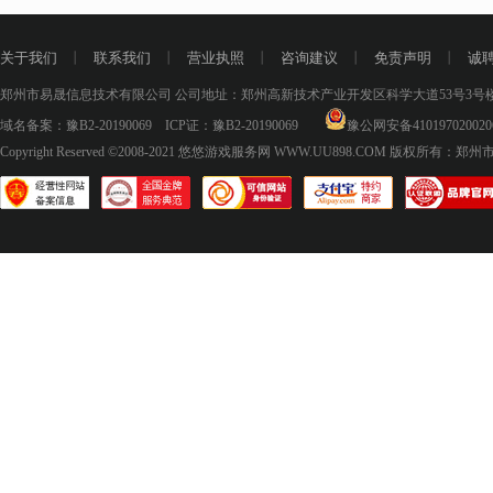
关于我们
丨
联系我们
丨
营业执照
丨
咨询建议
丨
免责声明
丨
诚
郑州市易晟信息技术有限公司 公司地址：郑州高新技术产业开发区科学大道53号3号楼18层
域名备案：
豫B2-20190069
ICP证：
豫B2-20190069
豫公网安备410197020020
Copyright Reserved ©2008-2021
悠悠游戏服务网 WWW.UU898.COM
版权所有：郑州