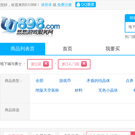
您好，欢迎来到UU898！
请登录
或
免费注册
精
地
士
热门
舟
商品列表页
首页
我要买
>
>
地下城与勇士
浙江区
浙江4／5区
全部
游戏币
矛盾的结晶体
点券
商品类型：
绝版天空装扮
材料
无色小晶块
特殊装备
游戏代练
未央幻境装备
商品筛选