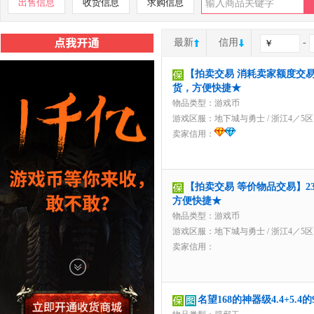
出售信息
收货信息
求购信息
最新
信用
-
【拍卖交易 消耗卖家额度交易】3
货，方便快捷★
物品类型：游戏币
游戏区服：
地下城与勇士
/
浙江4／5区
卖家信用：
【拍卖交易 等价物品交易】23.
方便快捷★
物品类型：游戏币
游戏区服：
地下城与勇士
/
浙江4／5区
卖家信用：
名望168的神器级4.4+5.