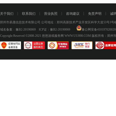
关于我们
丨
联系我们
丨
营业执照
丨
咨询建议
丨
免责声明
丨
诚
郑州市易晟信息技术有限公司 公司地址：郑州高新技术产业开发区科学大道53号3号楼18层
域名备案：
豫B2-20190069
ICP证：
豫B2-20190069
豫公网安备410197020020
Copyright Reserved ©2008-2021
悠悠游戏服务网 WWW.UU898.COM
版权所有：郑州