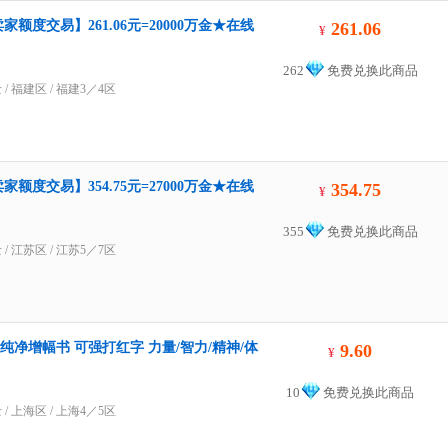
额度交易】261.06元=20000万金★在线
261.06
¥
262
免费兑换此商品
士
/
福建区
/
福建3／4区
额度交易】354.75元=27000万金★在线
354.75
¥
355
免费兑换此商品
士
/
江苏区
/
江苏5／7区
纯净增幅书 可强打红字 力量/智力/精神/体
9.60
¥
10
免费兑换此商品
士
/
上海区
/
上海4／5区