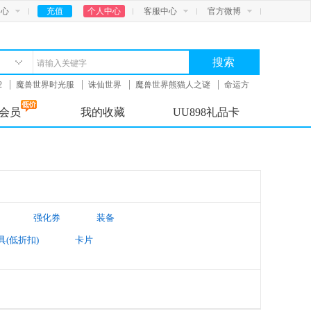
中心
充值
个人中心
客服中心
官方微博
搜索
2
魔兽世界时光服
诛仙世界
魔兽世界熊猫人之谜
命运方
会员
我的收藏
UU898礼品卡
强化券
装备
具(低折扣)
卡片
太阳账号