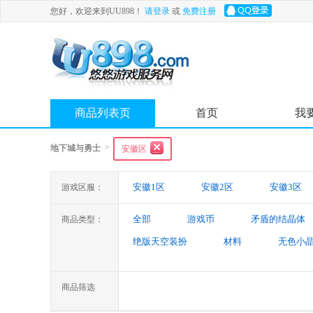
您好，欢迎来到UU898！
请登录
或
免费注册
商品列表页
首页
我
>
地下城与勇士
安徽区
安徽1区
安徽2区
安徽3区
游戏区服：
全部
游戏币
矛盾的结晶体
商品类型：
绝版天空装扮
材料
无色小
特殊装备
游戏代练
未央幻
商品筛选