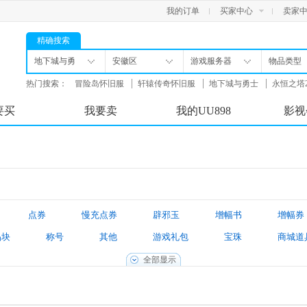
我的订单
买家中心
卖家
精确搜索
地下城与勇
安徽区
游戏服务器
物品类型
士
热门搜索：
冒险岛怀旧服
轩辕传奇怀旧服
地下城与勇士
永恒之塔
舟
要买
我要卖
我的UU898
影视
点券
慢充点券
辟邪玉
增幅书
增幅券
晶块
称号
其他
游戏礼包
宝珠
商城道
境装备
新春装扮礼包
游戏账号
找回包赔账号
全部显示