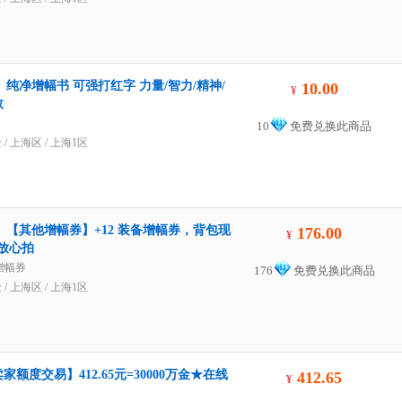
】纯净增幅书 可强打红字 力量/智力/精神/
10.00
¥
效
10
免费兑换此商品
士
/
上海区
/
上海1区
】【其他增幅券】+12 装备增幅券，背包现
176.00
¥
放心拍
增幅券
176
免费兑换此商品
士
/
上海区
/
上海1区
额度交易】412.65元=30000万金★在线
412.65
¥