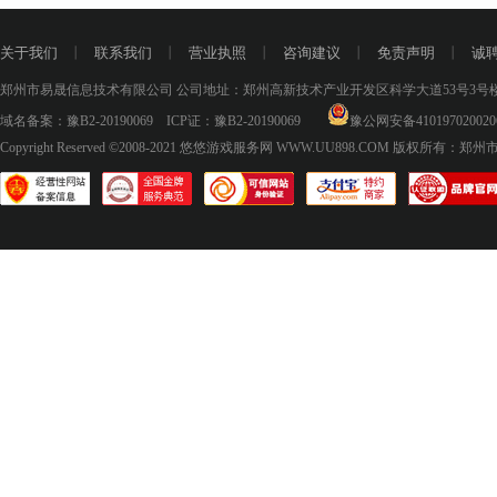
关于我们
丨
联系我们
丨
营业执照
丨
咨询建议
丨
免责声明
丨
诚
郑州市易晟信息技术有限公司 公司地址：郑州高新技术产业开发区科学大道53号3号楼18层
域名备案：
豫B2-20190069
ICP证：
豫B2-20190069
豫公网安备410197020020
Copyright Reserved ©2008-2021
悠悠游戏服务网 WWW.UU898.COM
版权所有：郑州