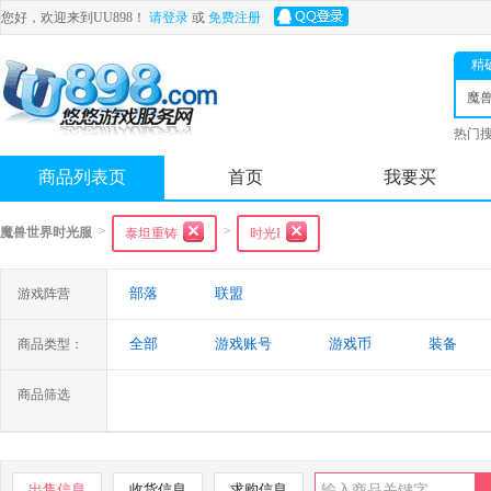
您好，欢迎来到UU898！
请登录
或
免费注册
精
魔
光
热门
舟
商品列表页
首页
我要买
>
>
魔兽世界时光服
泰坦重铸
时光I
部落
联盟
游戏阵营
全部
游戏账号
游戏币
装备
商品类型：
商品筛选
出售信息
收货信息
求购信息