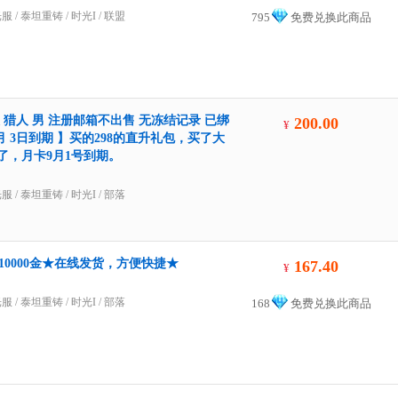
光服
/
泰坦重铸
/
时光I
/ 联盟
795
免费兑换此商品
猎人 男 注册邮箱不出售 无冻结记录 已绑
200.00
¥
月 3日到期 】买的298的直升礼包，买了大
了，月卡9月1号到期。
光服
/
泰坦重铸
/
时光I
/ 部落
=10000金★在线发货，方便快捷★
167.40
¥
光服
/
泰坦重铸
/
时光I
/ 部落
168
免费兑换此商品