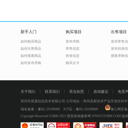
新手入门
购买项目
出售项目
如何购买商品
发布求购
发布寄售信
如何出售商品
寄售信息
发布担保信
如何搜索商品
担保信息
搜索求购信
如何发布求购
购买点卡
关于我们
丨
联系我们
丨
营业执照
丨
咨询建议
丨
免责
郑州市易晟信息技术有限公司 公司地址：郑州高新技术产业开发区科学大道53
域名备案：
豫B2-20190069
ICP证：
豫B2-20190069
豫公网安备41
Copyright Reserved ©2008-2021
悠悠游戏服务网 WWW.UU898.COM
版权