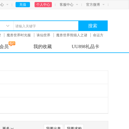
中心
充值
个人中心
客服中心
官方微博
搜索
2
魔兽世界时光服
诛仙世界
魔兽世界熊猫人之谜
命运方
会员
我的收藏
UU898礼品卡
更多
我要出售
我要求购