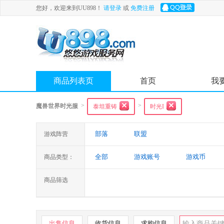
您好，欢迎来到UU898！
请登录
或
免费注册
商品列表页
首页
我
>
>
魔兽世界时光服
泰坦重铸
时光I
部落
联盟
游戏阵营
全部
游戏账号
游戏币
商品类型：
商品筛选
出售信息
收货信息
求购信息