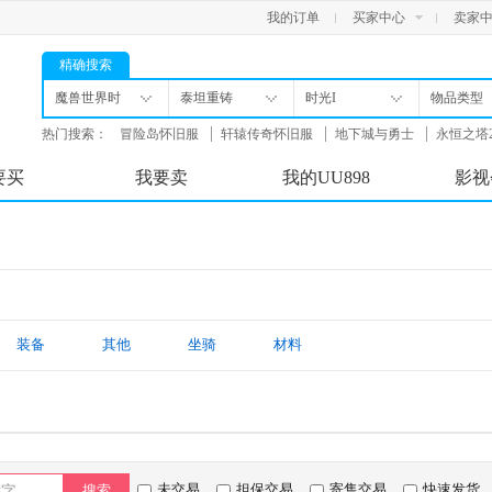
我的订单
买家中心
卖家
精确搜索
魔兽世界时
泰坦重铸
时光I
物品类型
光服
热门搜索：
冒险岛怀旧服
轩辕传奇怀旧服
地下城与勇士
永恒之塔
舟
要买
我要卖
我的UU898
影视
装备
其他
坐骑
材料
未交易
担保交易
寄售交易
快速发货
搜索