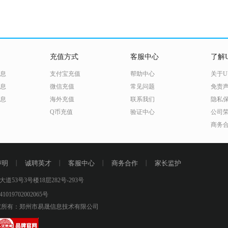
充值方式
客服中心
了解U
息
支付宝充值
帮助中心
关于U
息
微信充值
常见问题
免责
息
海外充值
联系我们
隐私
Q币充值
验证中心
公司
商务
声明
丨
诚聘英才
丨
客服中心
丨
商务合作
丨
家长监护
号3号楼18层282号-293号
019702002065号
所有：郑州市易晟信息技术有限公司