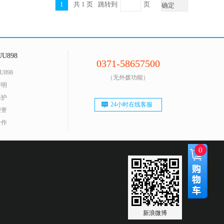
1
共
1
页
跳转到
页
确定
U898
0371-58657500
U898
（无外拨功能）
声明
保护
24小时在线客服
荣誉
合作
0
新浪微博