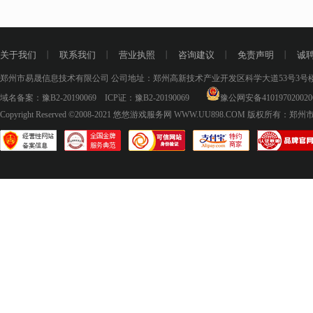
关于我们
丨
联系我们
丨
营业执照
丨
咨询建议
丨
免责声明
丨
诚
郑州市易晟信息技术有限公司 公司地址：郑州高新技术产业开发区科学大道53号3号楼18层
域名备案：
豫B2-20190069
ICP证：
豫B2-20190069
豫公网安备410197020020
Copyright Reserved ©2008-2021
悠悠游戏服务网 WWW.UU898.COM
版权所有：郑州