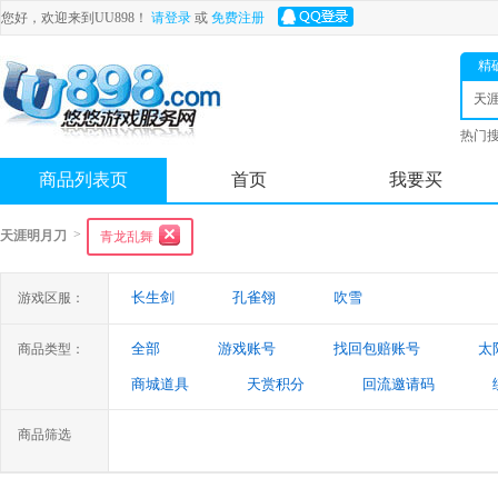
您好，欢迎来到UU898！
请登录
或
免费注册
精
天
热门
舟
商品列表页
首页
我要买
>
天涯明月刀
青龙乱舞
长生剑
孔雀翎
吹雪
游戏区服：
全部
游戏账号
找回包赔账号
太
商品类型：
商城道具
天赏积分
回流邀请码
商品筛选