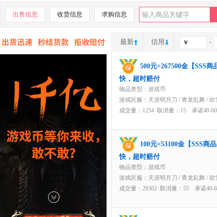
出售信息
收货信息
求购信息
最新
信用
-
500元=267500金【S
快，超时赔付
物品类型：游戏币
游戏区服：
天涯明月刀
/
青龙乱舞
/
吹
成交量：1254 取消量：15 承诺40-
100元=53100金【SS
快，超时赔付
物品类型：游戏币
游戏区服：
天涯明月刀
/
青龙乱舞
/
吹
成交量：29302 取消量：55 承诺40