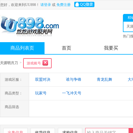
您好，欢迎来到UU898！
请登录
或
免费注册
精
天
热门
舟
商品列表页
首页
我要买
>
天涯明月刀
游戏账号
双盟对决
谁与争锋
青龙乱舞
大
游戏区服：
玩家号
一飞冲天号
商品类型：
商品筛选
出售信息
收货信息
求购信息