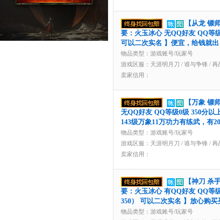
176****8
152****4
【从龙 镖师
187****8
要：火玉冰心 无QQ好友 QQ等级1
可以二次实名 】便宜，给钱就出
158****5
物品类型：游戏账号/玩家号
z5**05购买
游戏区服：
天涯明月刀
/
谁与争锋
/
再
卖家信用：
159****3
136****1
136****1
【万象 镖师
无QQ好友 QQ等级0级 350分以
143级万象11万功力有练武，有2
物品类型：游戏账号/玩家号
游戏区服：
天涯明月刀
/
谁与争锋
/
再
卖家信用：
【神刀 杀手
要：火玉冰心 有QQ好友 QQ等级
350） 可以二次实名 】放心
物品类型：游戏账号/玩家号