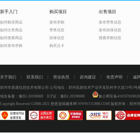
新手入门
购买项目
出售项目
如何购买商品
发布求购
发布寄售信息
如何出售商品
寄售信息
发布担保信息
如何搜索商品
担保信息
搜索求购信息
如何发布求购
购买点卡
关于我们
丨
联系我们
丨
营业执照
丨
咨询建议
丨
免责声明
丨
诚
郑州市易晟信息技术有限公司 公司地址：郑州高新技术产业开发区科学大道53号3号楼18层
域名备案：
豫B2-20190069
ICP证：
豫B2-20190069
豫公网安备410197020020
Copyright Reserved ©2008-2021
悠悠游戏服务网 WWW.UU898.COM
版权所有：郑州