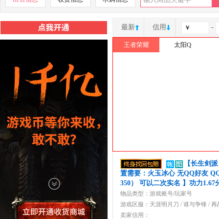
最新
信用
-
王者荣耀
太阳Q
182****6
137****9
【长生剑派 
置需要：火玉冰心 无QQ好友 QQ等
350） 可以二次实名 】功力1.67
物品类型：游戏账号/玩家号
游戏区服：
天涯明月刀
/
谁与争锋
/
再
卖家信用：