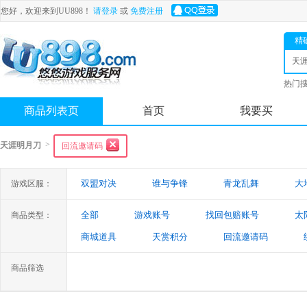
您好，欢迎来到UU898！
请登录
或
免费注册
精
天
热门
舟
商品列表页
首页
我要买
>
天涯明月刀
回流邀请码
双盟对决
谁与争锋
青龙乱舞
大
游戏区服：
全部
游戏账号
找回包赔账号
太
商品类型：
商城道具
天赏积分
回流邀请码
商品筛选