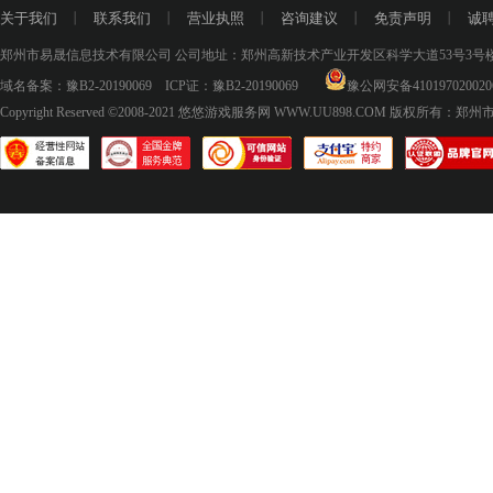
关于我们
丨
联系我们
丨
营业执照
丨
咨询建议
丨
免责声明
丨
诚
郑州市易晟信息技术有限公司 公司地址：郑州高新技术产业开发区科学大道53号3号楼18层
域名备案：
豫B2-20190069
ICP证：
豫B2-20190069
豫公网安备410197020020
Copyright Reserved ©2008-2021
悠悠游戏服务网 WWW.UU898.COM
版权所有：郑州