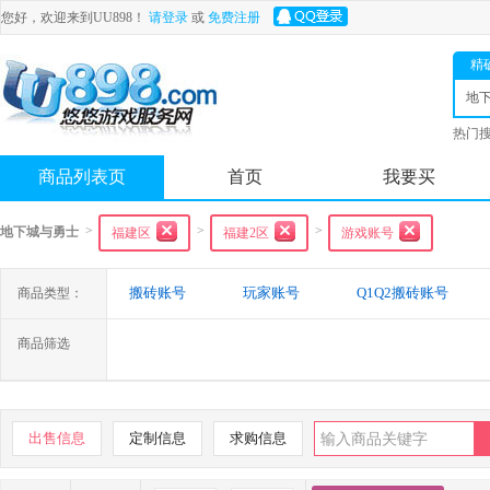
您好，欢迎来到UU898！
请登录
或
免费注册
精
地
士
热门
舟
商品列表页
首页
我要买
>
>
>
地下城与勇士
福建区
福建2区
游戏账号
搬砖账号
玩家账号
Q1Q2搬砖账号
商品类型：
商品筛选
出售信息
定制信息
求购信息