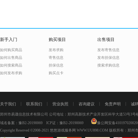
新手入门
购买项目
出售项目
如何购买商品
发布求购
发布寄售信息
如何出售商品
寄售信息
发布担保信息
如何搜索商品
担保信息
搜索求购信息
如何发布求购
购买点卡
关于我们
丨
联系我们
丨
营业执照
丨
咨询建议
丨
免责声明
丨
诚
郑州市易晟信息技术有限公司 公司地址：郑州高新技术产业开发区科学大道53号3号楼18层
域名备案：
豫B2-20190069
ICP证：
豫B2-20190069
豫公网安备410197020020
Copyright Reserved ©2008-2021
悠悠游戏服务网 WWW.UU898.COM
版权所有：郑州