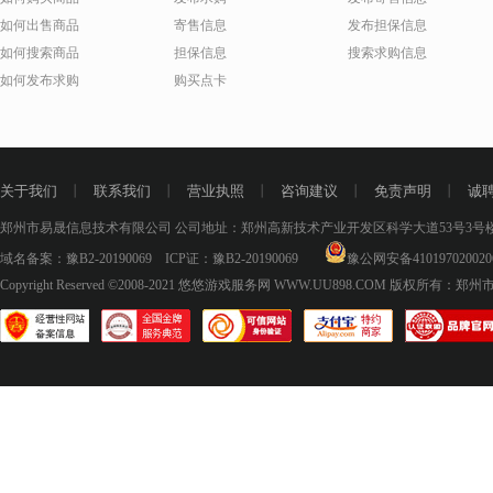
如何出售商品
寄售信息
发布担保信息
如何搜索商品
担保信息
搜索求购信息
如何发布求购
购买点卡
关于我们
丨
联系我们
丨
营业执照
丨
咨询建议
丨
免责声明
丨
诚
郑州市易晟信息技术有限公司 公司地址：郑州高新技术产业开发区科学大道53号3号楼18层
域名备案：
豫B2-20190069
ICP证：
豫B2-20190069
豫公网安备410197020020
Copyright Reserved ©2008-2021
悠悠游戏服务网 WWW.UU898.COM
版权所有：郑州