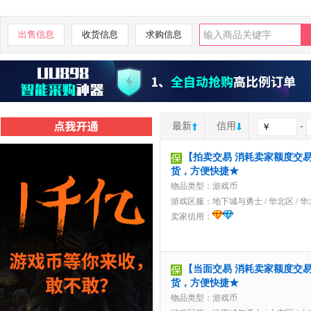
出售信息
收货信息
求购信息
最新
信用
-
【拍卖交易 消耗卖家额度交易】
货，方便快捷★
物品类型：游戏币
游戏区服：
地下城与勇士
/
华北区
/
华
卖家信用：
【当面交易 消耗卖家额度交易】6
货，方便快捷★
物品类型：游戏币