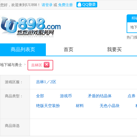
您好，欢迎来到UU898！
请登录
或
免费注册
精
地
士
热门
舟
商品列表页
首页
我要买
>
地下城与勇士
吉林区
吉林1／2区
游戏区服：
全部
游戏币
矛盾的结晶体
点券
商品类型：
绝版天空装扮
材料
无色小晶块
特殊装备
游戏代练
未央幻境装备
商品筛选