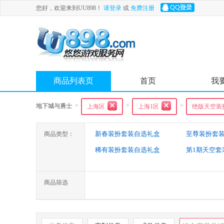
您好，欢迎来到UU898！
请登录
或
免费注册
商品列表页
首页
我
>
>
>
地下城与勇士
上海区
上海1区
绝版天空装
新春装扮套装自选礼盒
至尊装扮套
商品类型：
稀有装扮套装自选礼盒
第1期天空套
第6期天空套装
第7期天空套装
第12期天空套装
商品筛选