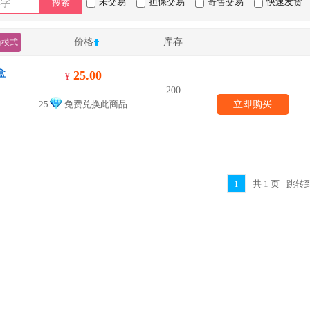
未交易
担保交易
寄售交易
快速发货
搜索
价格
库存
简模式
盒
25.00
¥
200
25
免费兑换此商品
立即购买
1
共
1
页
跳转