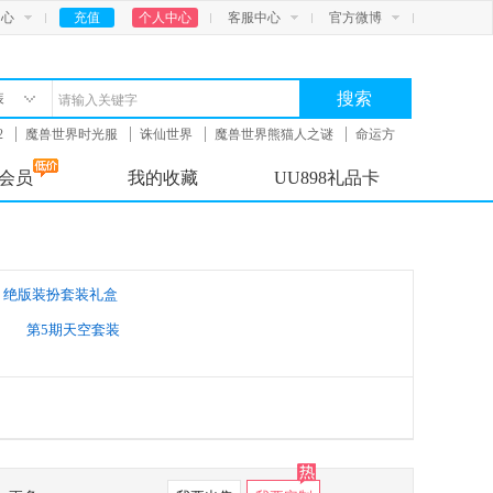
中心
充值
个人中心
客服中心
官方微博
搜索
装
2
魔兽世界时光服
诛仙世界
魔兽世界熊猫人之谜
命运方
会员
我的收藏
UU898礼品卡
绝版装扮套装礼盒
第5期天空套装
11期天空套装