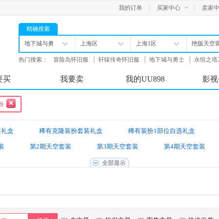
我的订单
买家中心
卖家
精确搜索
地下城与勇
上海区
上海1区
绝版天空
士
扮
热门搜索：
冒险岛怀旧服
轩辕传奇怀旧服
地下城与勇士
永恒之塔
舟
要买
我要卖
我的UU898
影视
扮
装礼盒
稀有克隆装扮套装礼盒
稀有装扮1部位自选礼盒
装
第2期天空套装
第3期天空套装
第4期天空套装
第8期天空套装
第9期天空套装
第10期天空套装
第
全部显示