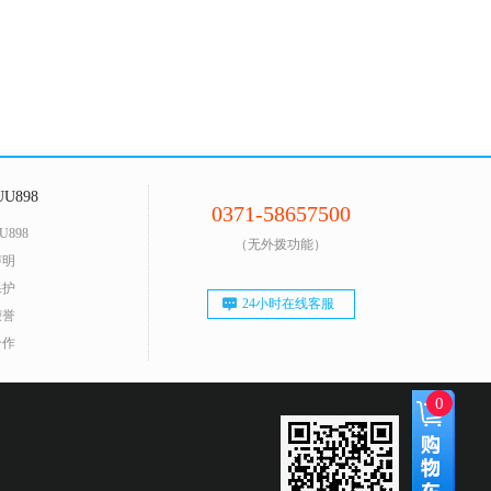
U898
0371-58657500
U898
（无外拨功能）
声明
保护
24小时在线客服
荣誉
合作
0