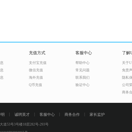
充值方式
客服中心
了解U
息
支付宝充值
帮助中心
关于U
息
微信充值
常见问题
免责
息
海外充值
联系我们
隐私
Q币充值
验证中心
公司
商务
声明
丨
诚聘英才
丨
客服中心
丨
商务合作
丨
家长监护
号3号楼18层282号-293号