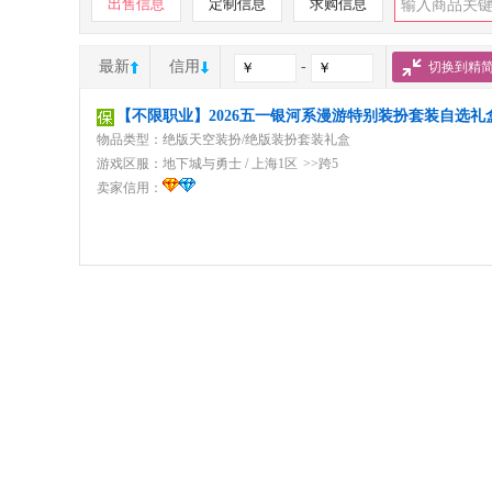
出售信息
定制信息
求购信息
最新
信用
-
切换到精
【不限职业】2026五一银河系漫游特别装扮套装自选礼
物品类型：绝版天空装扮/绝版装扮套装礼盒
游戏区服：
地下城与勇士
/
上海1区
>>跨5
卖家信用：