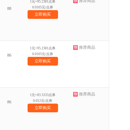
推荐商品
1元=95.2381点券
0.0105元/点券
88
立即购买
推荐商品
1元=95.2381点券
0.0105元/点券
86
立即购买
推荐商品
1元=83.3333点券
0.012元/点券
86
立即购买