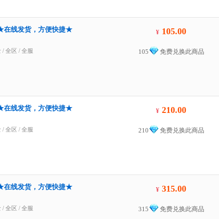
0点券★在线发货，方便快捷★
105.00
¥
士
/
全区
/
全服
105
免费兑换此商品
0点券★在线发货，方便快捷★
210.00
¥
士
/
全区
/
全服
210
免费兑换此商品
0点券★在线发货，方便快捷★
315.00
¥
士
/
全区
/
全服
315
免费兑换此商品