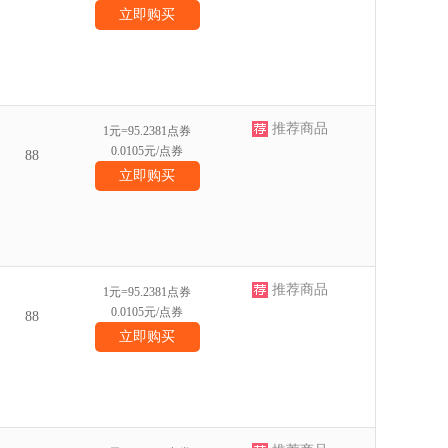
立即购买
推荐商品
1元=95.2381点券
0.0105元/点券
88
立即购买
推荐商品
1元=95.2381点券
0.0105元/点券
88
立即购买