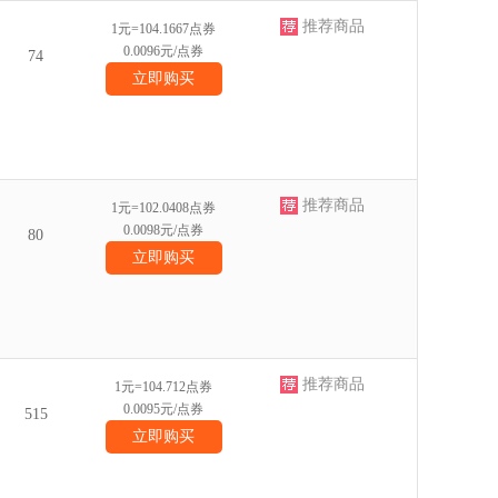
推荐商品
1元=104.1667点券
0.0096元/点券
74
立即购买
推荐商品
1元=102.0408点券
0.0098元/点券
80
立即购买
推荐商品
1元=104.712点券
0.0095元/点券
515
立即购买