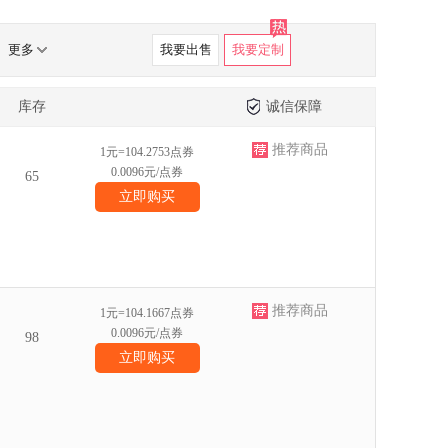
更多
我要出售
我要定制
库存
诚信保障
推荐商品
1元=104.2753点券
0.0096元/点券
65
立即购买
推荐商品
1元=104.1667点券
0.0096元/点券
98
立即购买