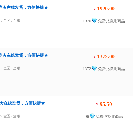
00点券★在线发货，方便快捷★
1920.00
¥
士
/
全区
/
全服
1920
免费兑换此商品
00点券★在线发货，方便快捷★
1372.00
¥
士
/
全区
/
全服
1372
免费兑换此商品
0点券★在线发货，方便快捷★
95.50
¥
士
/
全区
/
全服
96
免费兑换此商品