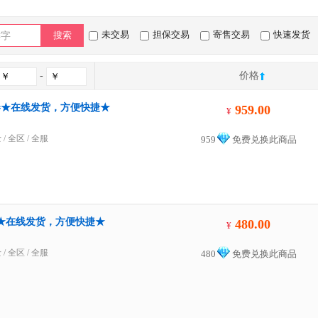
未交易
担保交易
寄售交易
快速发货
搜索
-
价格
0点券★在线发货，方便快捷★
959.00
¥
士
/
全区
/
全服
959
免费兑换此商品
0点券★在线发货，方便快捷★
480.00
¥
士
/
全区
/
全服
480
免费兑换此商品