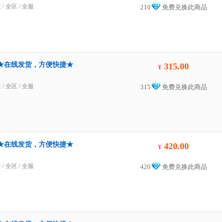
士
/
全区
/
全服
210
免费兑换此商品
0点券★在线发货，方便快捷★
315.00
¥
士
/
全区
/
全服
315
免费兑换此商品
0点券★在线发货，方便快捷★
420.00
¥
士
/
全区
/
全服
420
免费兑换此商品