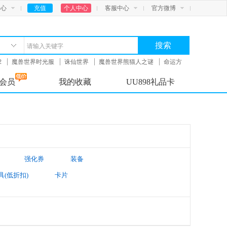
中心
充值
个人中心
客服中心
官方微博
搜索
2
魔兽世界时光服
诛仙世界
魔兽世界熊猫人之谜
命运方
会员
我的收藏
UU898礼品卡
强化券
装备
具(低折扣)
卡片
太阳账号