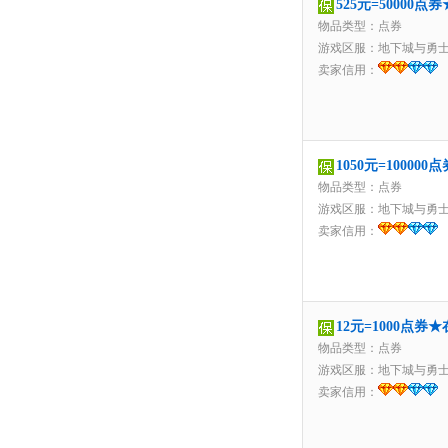
525元=5000
物品类型：点券
游戏区服：
地下城与勇
卖家信用：
1050元=1000
物品类型：点券
游戏区服：
地下城与勇
卖家信用：
12元=1000点
物品类型：点券
游戏区服：
地下城与勇
卖家信用：