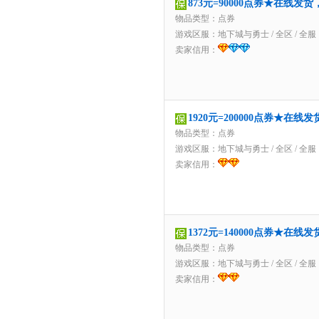
873元=90000点券★在线发
物品类型：点券
游戏区服：
地下城与勇士
/
全区
/
全服
卖家信用：
1920元=200000点券★在
物品类型：点券
游戏区服：
地下城与勇士
/
全区
/
全服
卖家信用：
1372元=140000点券★在
物品类型：点券
游戏区服：
地下城与勇士
/
全区
/
全服
卖家信用：