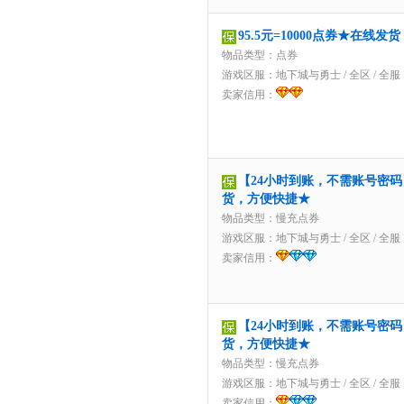
95.5元=10000点券★在线
物品类型：点券
游戏区服：
地下城与勇士
/
全区
/
全服
卖家信用：
【24小时到账，不需账号密码】9
货，方便快捷★
物品类型：慢充点券
游戏区服：
地下城与勇士
/
全区
/
全服
卖家信用：
【24小时到账，不需账号密码】2
货，方便快捷★
物品类型：慢充点券
游戏区服：
地下城与勇士
/
全区
/
全服
卖家信用：