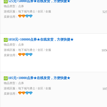
525元=50000点券★在线发货，方便快捷★
物品类型：点券
游戏区服：
地下城与勇士
/
全区
/
全服
52
卖家信用：
1050元=100000点券★在线发货，方便快捷★
物品类型：点券
游戏区服：
地下城与勇士
/
全区
/
全服
105
卖家信用：
105元=10000点券★在线发货，方便快捷★
物品类型：点券
游戏区服：
地下城与勇士
/
全区
/
全服
10
卖家信用：