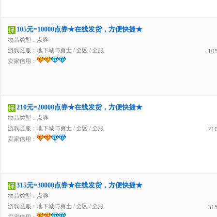
105元=10000点券★在线发货，方便快捷★
物品类型：点券
游戏区服：
地下城与勇士
/
全区
/
全服
10
卖家信用：
210元=20000点券★在线发货，方便快捷★
物品类型：点券
游戏区服：
地下城与勇士
/
全区
/
全服
21
卖家信用：
315元=30000点券★在线发货，方便快捷★
物品类型：点券
游戏区服：
地下城与勇士
/
全区
/
全服
31