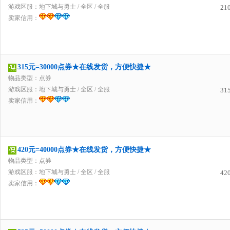
游戏区服：
地下城与勇士
/
全区
/
全服
21
卖家信用：
315元=30000点券★在线发货，方便快捷★
物品类型：点券
游戏区服：
地下城与勇士
/
全区
/
全服
31
卖家信用：
420元=40000点券★在线发货，方便快捷★
物品类型：点券
游戏区服：
地下城与勇士
/
全区
/
全服
42
卖家信用：