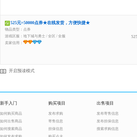
525元=50000点券★在线发货，方便快捷★
物品类型：点券
游戏区服：
地下城与勇士
/
全区
/
全服
52
卖家信用：
开启预读模式
新手入门
购买项目
出售项目
如何购买商品
发布求购
发布寄售信息
如何出售商品
寄售信息
发布担保信息
如何搜索商品
担保信息
搜索求购信息
如何发布求购
购买点卡