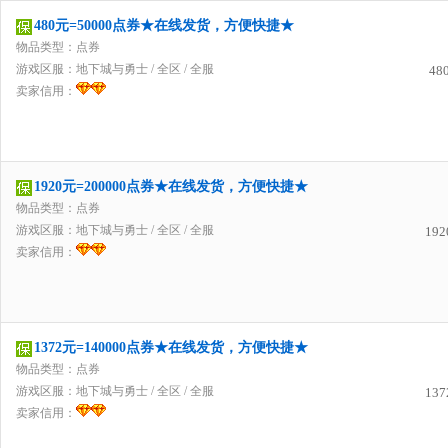
480元=50000点券★在线发货，方便快捷★
物品类型：点券
游戏区服：
地下城与勇士
/
全区
/
全服
48
卖家信用：
1920元=200000点券★在线发货，方便快捷★
物品类型：点券
游戏区服：
地下城与勇士
/
全区
/
全服
192
卖家信用：
1372元=140000点券★在线发货，方便快捷★
物品类型：点券
游戏区服：
地下城与勇士
/
全区
/
全服
137
卖家信用：