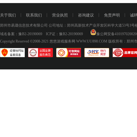
关于我们
丨
联系我们
丨
营业执照
丨
咨询建议
丨
免责声明
丨
诚
郑州市易晟信息技术有限公司 公司地址：郑州高新技术产业开发区科学大道53号3号楼18层
域名备案：
豫B2-20190069
ICP证：
豫B2-20190069
豫公网安备410197020020
Copyright Reserved ©2008-2021
悠悠游戏服务网 WWW.UU898.COM
版权所有：郑州