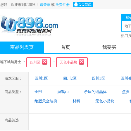
您好，欢迎来到UU898！
请登录
或
免费注册
精
地
士
热门
舟
商品列表页
首页
我要买
>
>
地下城与勇士
四川区
无色小晶块
四川1区
四川2区
四川3区
四川4
游戏区服：
全部
游戏币
矛盾的结晶体
点券
商品类型：
绝版天空装扮
材料
无色小晶块
特殊装备
游戏代练
未央幻境装备
商品筛选