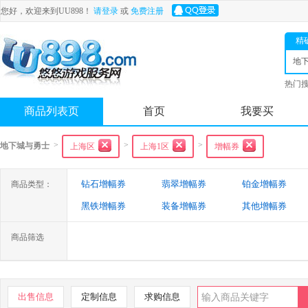
您好，欢迎来到UU898！
请登录
或
免费注册
精
地
士
热门
舟
商品列表页
首页
我要买
>
>
>
地下城与勇士
上海区
上海1区
增幅券
钻石增幅券
翡翠增幅券
铂金增幅券
商品类型：
黑铁增幅券
装备增幅券
其他增幅券
商品筛选
出售信息
定制信息
求购信息