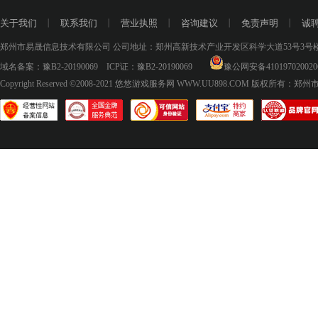
关于我们
丨
联系我们
丨
营业执照
丨
咨询建议
丨
免责声明
丨
诚
郑州市易晟信息技术有限公司 公司地址：郑州高新技术产业开发区科学大道53号3号楼18层
域名备案：
豫B2-20190069
ICP证：
豫B2-20190069
豫公网安备410197020020
Copyright Reserved ©2008-2021
悠悠游戏服务网 WWW.UU898.COM
版权所有：郑州