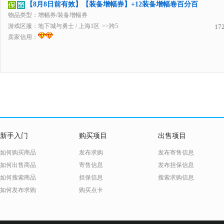
【8月8日前有效】【装备增幅券】+12装备增幅卷百分百
物品类型：增幅券/装备增幅券
游戏区服：
地下城与勇士
/
上海1区
>>跨5
17
卖家信用：
新手入门
购买项目
出售项目
如何购买商品
发布求购
发布寄售信息
如何出售商品
寄售信息
发布担保信息
如何搜索商品
担保信息
搜索求购信息
如何发布求购
购买点卡