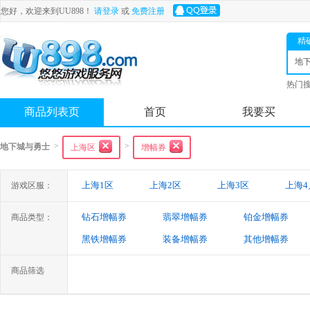
您好，欢迎来到UU898！
请登录
或
免费注册
精
地
士
热门
舟
商品列表页
首页
我要买
>
>
地下城与勇士
上海区
增幅券
上海1区
上海2区
上海3区
上海4
游戏区服：
钻石增幅券
翡翠增幅券
铂金增幅券
商品类型：
黑铁增幅券
装备增幅券
其他增幅券
商品筛选