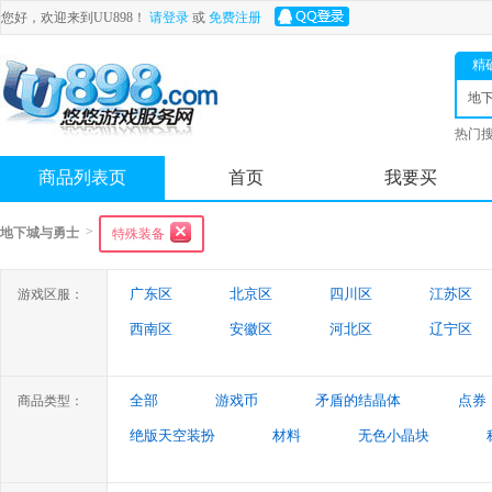
您好，欢迎来到UU898！
请登录
或
免费注册
精
地
士
热门
舟
商品列表页
首页
我要买
>
地下城与勇士
特殊装备
广东区
北京区
四川区
江苏区
游戏区服：
西南区
安徽区
河北区
辽宁区
陕西区
吉林区
山西区
天津区
全部
游戏币
矛盾的结晶体
点券
商品类型：
绝版天空装扮
材料
无色小晶块
特殊装备
游戏代练
未央幻境装备