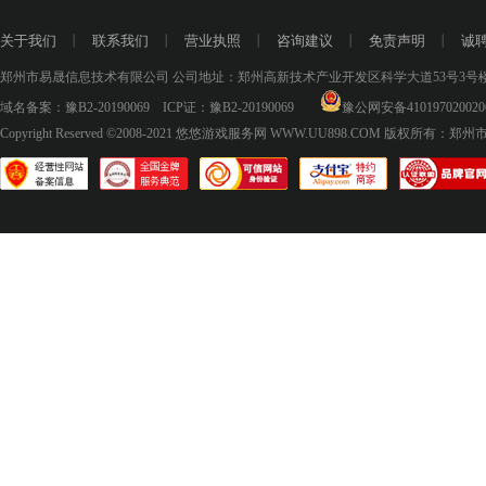
关于我们
丨
联系我们
丨
营业执照
丨
咨询建议
丨
免责声明
丨
诚
郑州市易晟信息技术有限公司 公司地址：郑州高新技术产业开发区科学大道53号3号楼18层
域名备案：
豫B2-20190069
ICP证：
豫B2-20190069
豫公网安备410197020020
Copyright Reserved ©2008-2021
悠悠游戏服务网 WWW.UU898.COM
版权所有：郑州