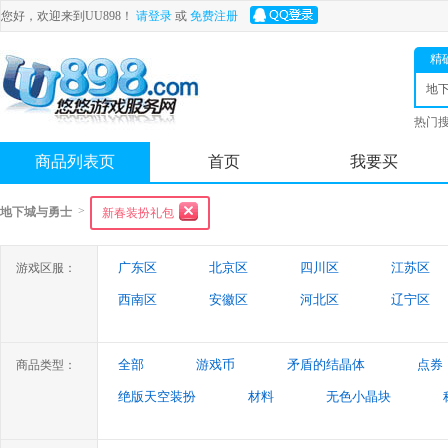
您好，欢迎来到UU898！
请登录
或
免费注册
精
地
士
热门
舟
商品列表页
首页
我要买
>
地下城与勇士
新春装扮礼包
广东区
北京区
四川区
江苏区
游戏区服：
西南区
安徽区
河北区
辽宁区
陕西区
吉林区
山西区
天津区
全部
游戏币
矛盾的结晶体
点券
商品类型：
绝版天空装扮
材料
无色小晶块
特殊装备
游戏代练
未央幻境装备