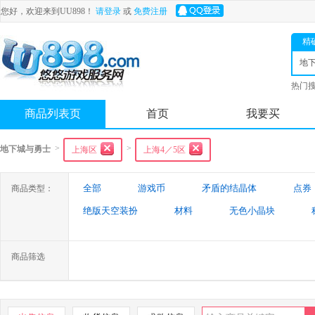
您好，欢迎来到UU898！
请登录
或
免费注册
精
地
士
热门
舟
商品列表页
首页
我要买
>
>
地下城与勇士
上海区
上海4／5区
全部
游戏币
矛盾的结晶体
点券
商品类型：
绝版天空装扮
材料
无色小晶块
特殊装备
游戏代练
未央幻境装备
商品筛选