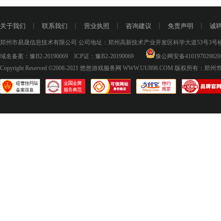
关于我们
丨
联系我们
丨
营业执照
丨
咨询建议
丨
免责声明
丨
诚
郑州市易晟信息技术有限公司 公司地址：郑州高新技术产业开发区科学大道53号3号楼18层
域名备案：
豫B2-20190069
ICP证：
豫B2-20190069
豫公网安备410197020020
Copyright Reserved ©2008-2021
悠悠游戏服务网 WWW.UU898.COM
版权所有：郑州