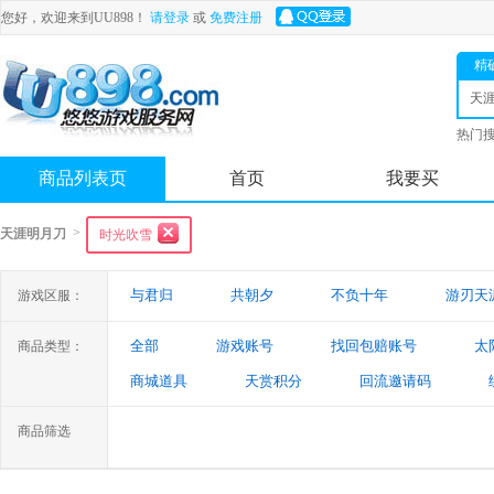
您好，欢迎来到UU898！
请登录
或
免费注册
精
天
热门
舟
商品列表页
首页
我要买
>
天涯明月刀
时光吹雪
与君归
共朝夕
不负十年
游刃天
游戏区服：
全部
游戏账号
找回包赔账号
太
商品类型：
商城道具
天赏积分
回流邀请码
商品筛选