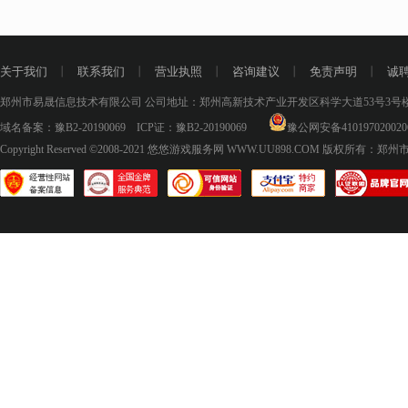
关于我们
丨
联系我们
丨
营业执照
丨
咨询建议
丨
免责声明
丨
诚
郑州市易晟信息技术有限公司 公司地址：郑州高新技术产业开发区科学大道53号3号楼18层
域名备案：
豫B2-20190069
ICP证：
豫B2-20190069
豫公网安备410197020020
Copyright Reserved ©2008-2021
悠悠游戏服务网 WWW.UU898.COM
版权所有：郑州