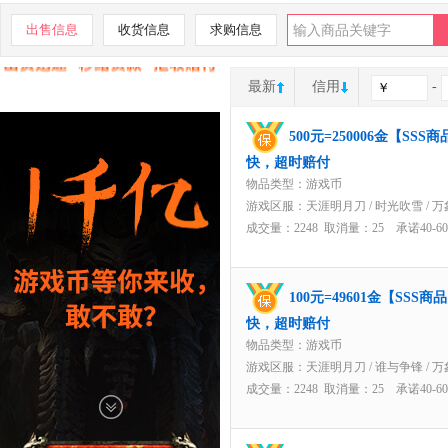
出售信息
收货信息
求购信息
最新
信用
-
500元=250006金【S
快，超时赔付
物品类型：游戏币
游戏区服：
天涯明月刀
/
时光吹雪
/
万
成交量：2248 取消量：25 承诺40-
100元=49601金【SS
快，超时赔付
物品类型：游戏币
游戏区服：
天涯明月刀
/
谁与争锋
/
万
成交量：2248 取消量：25 承诺40-