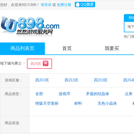
您好，欢迎来到UU898！
请登录
或
免费注册
精
地
士
热门
舟
商品列表页
首页
我要买
>
地下城与勇士
四川区
四川1区
四川2区
四川3区
四川4
游戏区服：
全部
游戏币
矛盾的结晶体
点券
商品类型：
绝版天空装扮
材料
无色小晶块
特殊装备
游戏代练
未央幻境装备
商品筛选