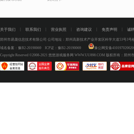
关于我们
丨
联系我们
丨
营业执照
丨
咨询建议
丨
免责声明
丨
诚
郑州市易晟信息技术有限公司 公司地址：郑州高新技术产业开发区科学大道53号3号楼18层
域名备案：
豫B2-20190069
ICP证：
豫B2-20190069
豫公网安备410197020020
Copyright Reserved ©2008-2021
悠悠游戏服务网 WWW.UU898.COM
版权所有：郑州