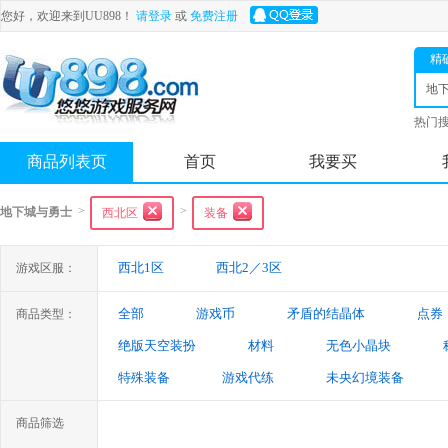
您好，欢迎来到UU898！
请登录
或
免费注册
精
地
士
热门
舟
商品列表页
首页
我要买
>
>
地下城与勇士
西北区
装备
西北1区
西北2／3区
游戏区服：
全部
游戏币
矛盾的结晶体
点券
商品类型：
绝版天空装扮
材料
无色小晶块
特殊装备
游戏代练
未央幻境装备
商品筛选