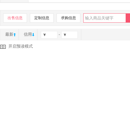
出售信息
定制信息
求购信息
最新
信用
-
开启预读模式
【秘宝一套】右槽加耳环秘宝一套，馥郁袭人的香氛秘宝
加玲珑的秘宝气候晶体，恒宝
物品类型：装备
114
游戏区服：
地下城与勇士
/
四川区
/
四川2区
卖家信用：
【8月25日前有效】纯净增幅书 可强打红字 力量/智力/精神/
体力/ 无限期长期有效
物品类型：增幅书
10
游戏区服：
地下城与勇士
/
四川区
/
四川1区
卖家信用：