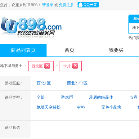
您好，欢迎来到UU898！
请登录
或
免费注册
精
地
士
热门
舟
商品列表页
首页
我要买
>
>
地下城与勇士
西北区
卡片
西北1区
西北2／3区
游戏区服：
全部
游戏币
矛盾的结晶体
点券
商品类型：
绝版天空装扮
材料
无色小晶块
特殊装备
游戏代练
未央幻境装备
商品筛选