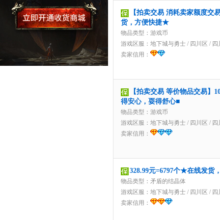
【拍卖交易 消耗卖家额度交易】
货，方便快捷★
物品类型：游戏币
游戏区服：
地下城与勇士
/
四川区
/
四
卖家信用：
【拍卖交易 等价物品交易】10
得安心，耍得舒心■
物品类型：游戏币
游戏区服：
地下城与勇士
/
四川区
/
四
卖家信用：
328.99元=6797个★在线发
物品类型：矛盾的结晶体
游戏区服：
地下城与勇士
/
四川区
/
四
卖家信用：