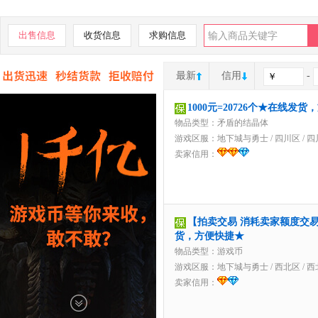
出售信息
收货信息
求购信息
最新
信用
-
1000元=20726个★在线发
物品类型：矛盾的结晶体
游戏区服：
地下城与勇士
/
四川区
/
四
卖家信用：
【拍卖交易 消耗卖家额度交易】
货，方便快捷★
物品类型：游戏币
游戏区服：
地下城与勇士
/
西北区
/
西
卖家信用：