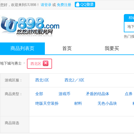
您好，欢迎来到UU898！
请登录
或
免费注册
精
地
士
热门
舟
商品列表页
首页
我要买
>
地下城与勇士
西北区
西北1区
西北2／3区
游戏区服：
全部
游戏币
矛盾的结晶体
点券
商品类型：
绝版天空装扮
材料
无色小晶块
特殊装备
游戏代练
未央幻境装备
商品筛选