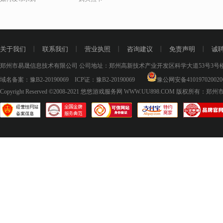
关于我们
丨
联系我们
丨
营业执照
丨
咨询建议
丨
免责声明
丨
诚
郑州市易晟信息技术有限公司 公司地址：郑州高新技术产业开发区科学大道53号3号楼18层
域名备案：
豫B2-20190069
ICP证：
豫B2-20190069
豫公网安备410197020020
Copyright Reserved ©2008-2021
悠悠游戏服务网 WWW.UU898.COM
版权所有：郑州