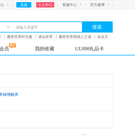
中心
充值
个人中心
客服中心
官方微博
搜索
2
魔兽世界时光服
诛仙世界
魔兽世界熊猫人之谜
命运方
会员
我的收藏
UU898礼品卡
青铜增幅券