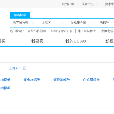
我的订单
买家中心
卖家
精确搜索
地下城与勇
上海区
游戏服务器
增幅券
士
热门搜索：
冒险岛怀旧服
轩辕传奇怀旧服
地下城与勇士
永恒之塔
舟
要买
我要卖
我的UU898
影视
上海4／5区
金增幅券
黄金增幅券
耀银增幅券
白银增幅券
他增幅券