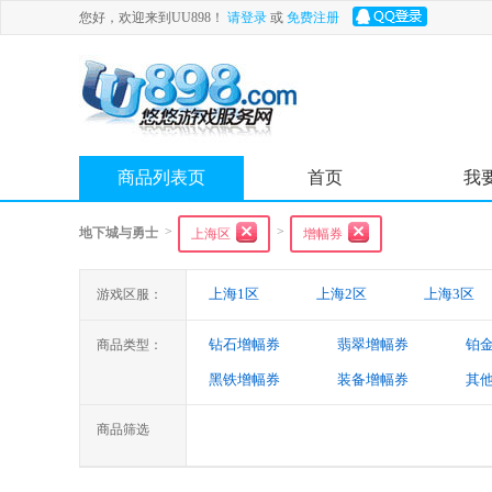
您好，欢迎来到UU898！
请登录
或
免费注册
商品列表页
首页
我
>
>
地下城与勇士
上海区
增幅券
上海1区
上海2区
上海3区
游戏区服：
钻石增幅券
翡翠增幅券
铂
商品类型：
黑铁增幅券
装备增幅券
其
商品筛选