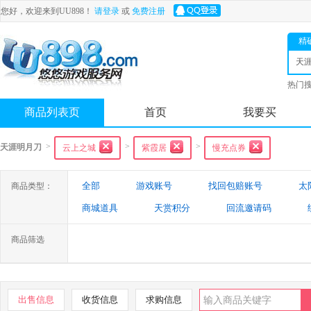
您好，欢迎来到UU898！
请登录
或
免费注册
精
天
热门
舟
商品列表页
首页
我要买
>
>
>
天涯明月刀
云上之城
紫霞居
慢充点券
全部
游戏账号
找回包赔账号
太
商品类型：
商城道具
天赏积分
回流邀请码
商品筛选
出售信息
收货信息
求购信息