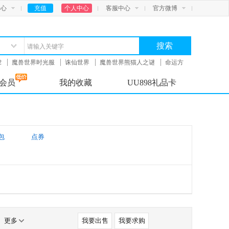
中心
充值
个人中心
客服中心
官方微博
搜索
2
魔兽世界时光服
诛仙世界
魔兽世界熊猫人之谜
命运方
会员
我的收藏
UU898礼品卡
包
点券
更多
我要出售
我要求购