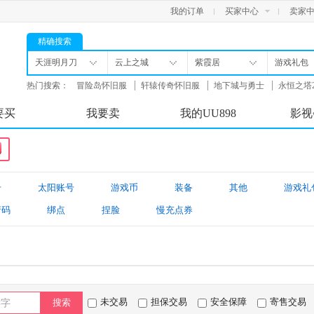
我的订单
买家中心
卖家
精确搜索
天涯明月刀
云上之城
紫霞居
游戏礼包
热门搜索：
冒险岛怀旧服
轩辕传奇怀旧服
地下城与勇士
永恒之塔
舟
要买
我要卖
我的UU898
影视
号
太阳账号
游戏币
装备
其他
游戏礼
请码
绑点
捏脸
慢充点券
未交易
担保交易
安全保障
寄售交易
搜索