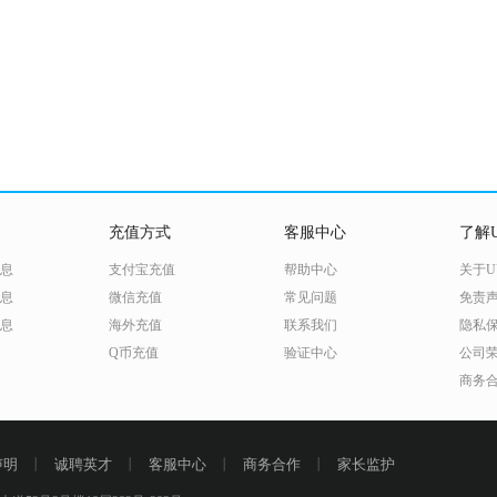
充值方式
客服中心
了解U
息
支付宝充值
帮助中心
关于U
息
微信充值
常见问题
免责
息
海外充值
联系我们
隐私
Q币充值
验证中心
公司
商务
声明
丨
诚聘英才
丨
客服中心
丨
商务合作
丨
家长监护