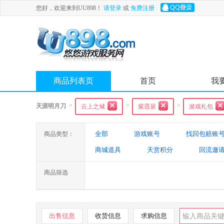
您好，欢迎来到UU898！
请登录
或
免费注册
商品列表页
首页
我
>
>
>
天涯明月刀
云上之城
紫霞居
游戏礼包
全部
游戏账号
找回包赔账
商品类型：
商城道具
天赏积分
回流邀
商品筛选
出售信息
收货信息
求购信息