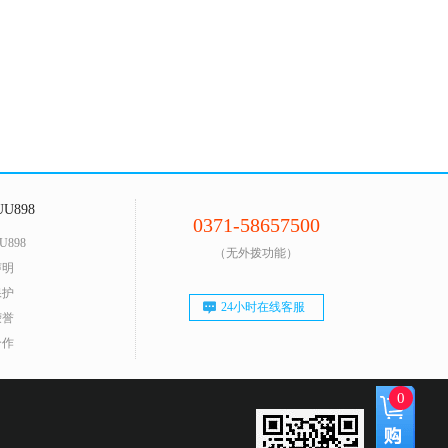
U898
0371-58657500
U898
（无外拨功能）
声明
保护
24小时在线客服
荣誉
合作
0