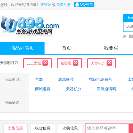
您好，欢迎来到UU898！
请登录
或
免费注册
精
天
热门
舟
商品列表页
首页
我要买
>
>
>
天涯明月刀
云上之城
紫霞居
天赏积分
全部
游戏账号
找回包赔账号
太
商品类型：
商城道具
天赏积分
回流邀请码
商品筛选
出售信息
收货信息
求购信息