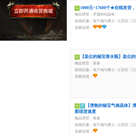
1000元=17600个★在线发
物品类型：矛盾的结晶体
游戏区服：
地下城与勇士
/
江苏区
/
江
卖家信用：
【染尘的秘宝香水瓶】染尘的
物品类型：装备
游戏区服：
地下城与勇士
/
江苏区
/
江
卖家信用：
【溃散的秘宝气候晶体】
图现货速度
物品类型：装备
游戏区服：
地下城与勇士
/
江苏区
/
江
卖家信用：