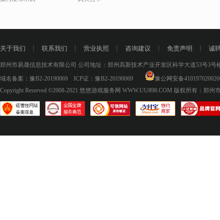
关于我们
丨
联系我们
丨
营业执照
丨
咨询建议
丨
免责声明
丨
诚
郑州市易晟信息技术有限公司 公司地址：郑州高新技术产业开发区科学大道53号3号楼18层
域名备案：
豫B2-20190069
ICP证：
豫B2-20190069
豫公网安备410197020020
Copyright Reserved ©2008-2021
悠悠游戏服务网 WWW.UU898.COM
版权所有：郑州