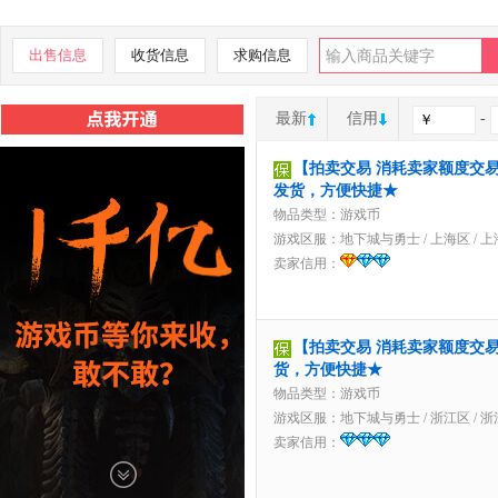
出售信息
收货信息
求购信息
最新
信用
-
【拍卖交易 消耗卖家额度交易】1
发货，方便快捷★
物品类型：游戏币
游戏区服：
地下城与勇士
/
上海区
/
上
卖家信用：
【拍卖交易 消耗卖家额度交易】
货，方便快捷★
物品类型：游戏币
游戏区服：
地下城与勇士
/
浙江区
/
浙
卖家信用：