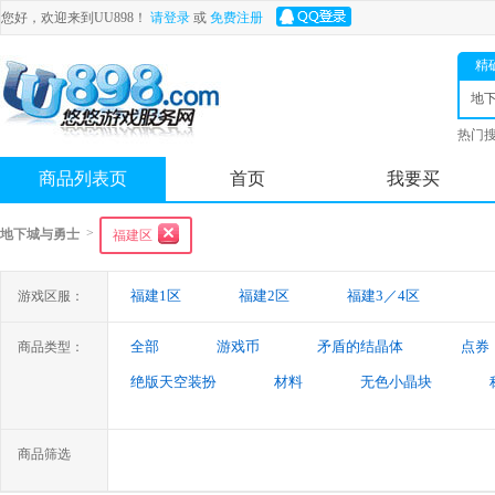
您好，欢迎来到UU898！
请登录
或
免费注册
精
地
士
热门
舟
商品列表页
首页
我要买
>
地下城与勇士
福建区
福建1区
福建2区
福建3／4区
游戏区服：
全部
游戏币
矛盾的结晶体
点券
商品类型：
绝版天空装扮
材料
无色小晶块
特殊装备
游戏代练
未央幻境装备
商品筛选