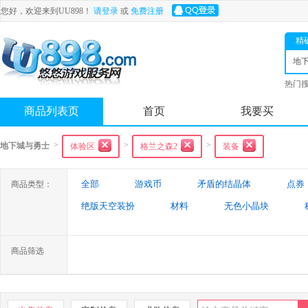
您好，欢迎来到UU898！
请登录
或
免费注册
精
地
士
热门
舟
商品列表页
首页
我要买
>
>
>
地下城与勇士
体验区
格兰之森2
装备
全部
游戏币
矛盾的结晶体
点券
商品类型：
绝版天空装扮
材料
无色小晶块
特殊装备
游戏代练
未央幻境装备
商品筛选