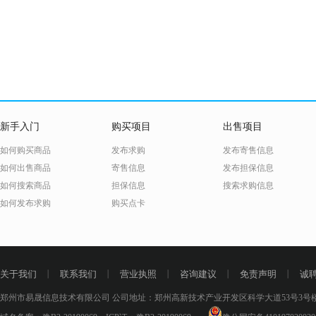
新手入门
购买项目
出售项目
如何购买商品
发布求购
发布寄售信息
如何出售商品
寄售信息
发布担保信息
如何搜索商品
担保信息
搜索求购信息
如何发布求购
购买点卡
关于我们
丨
联系我们
丨
营业执照
丨
咨询建议
丨
免责声明
丨
诚
郑州市易晟信息技术有限公司 公司地址：郑州高新技术产业开发区科学大道53号3号楼18层