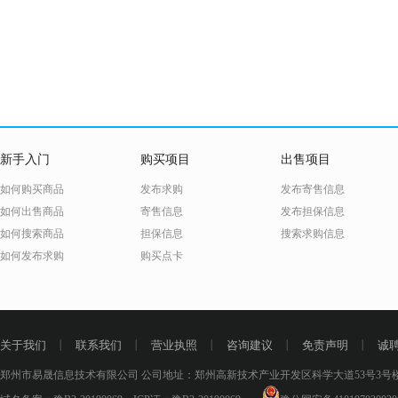
新手入门
购买项目
出售项目
如何购买商品
发布求购
发布寄售信息
如何出售商品
寄售信息
发布担保信息
如何搜索商品
担保信息
搜索求购信息
如何发布求购
购买点卡
关于我们
丨
联系我们
丨
营业执照
丨
咨询建议
丨
免责声明
丨
诚
郑州市易晟信息技术有限公司 公司地址：郑州高新技术产业开发区科学大道53号3号楼18层