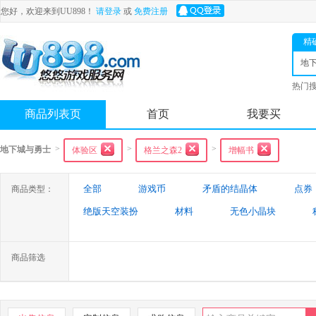
您好，欢迎来到UU898！
请登录
或
免费注册
精
地
士
热门
舟
商品列表页
首页
我要买
>
>
>
地下城与勇士
体验区
格兰之森2
增幅书
全部
游戏币
矛盾的结晶体
点券
商品类型：
绝版天空装扮
材料
无色小晶块
特殊装备
游戏代练
未央幻境装备
商品筛选