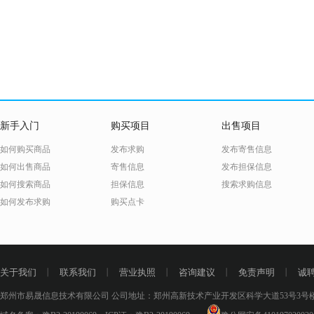
新手入门
购买项目
出售项目
如何购买商品
发布求购
发布寄售信息
如何出售商品
寄售信息
发布担保信息
如何搜索商品
担保信息
搜索求购信息
如何发布求购
购买点卡
关于我们
丨
联系我们
丨
营业执照
丨
咨询建议
丨
免责声明
丨
诚
郑州市易晟信息技术有限公司 公司地址：郑州高新技术产业开发区科学大道53号3号楼18层