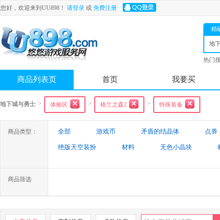
您好，欢迎来到UU898！
请登录
或
免费注册
精
地
士
热门
舟
商品列表页
首页
我要买
>
>
>
地下城与勇士
体验区
格兰之森2
特殊装备
全部
游戏币
矛盾的结晶体
点券
商品类型：
绝版天空装扮
材料
无色小晶块
特殊装备
游戏代练
未央幻境装备
商品筛选