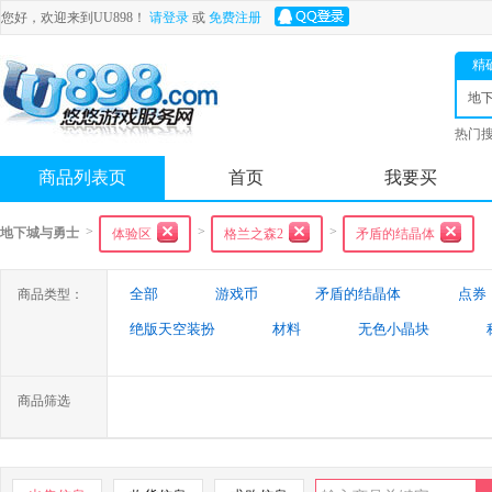
您好，欢迎来到UU898！
请登录
或
免费注册
精
地
士
热门
舟
商品列表页
首页
我要买
>
>
>
地下城与勇士
体验区
格兰之森2
矛盾的结晶体
全部
游戏币
矛盾的结晶体
点券
商品类型：
绝版天空装扮
材料
无色小晶块
特殊装备
游戏代练
未央幻境装备
商品筛选