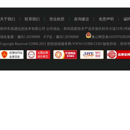
关于我们
丨
联系我们
丨
营业执照
丨
咨询建议
丨
免责声明
丨
诚
郑州市易晟信息技术有限公司 公司地址：郑州高新技术产业开发区科学大道53号3号楼18层
域名备案：
豫B2-20190069
ICP证：
豫B2-20190069
豫公网安备410197020020
Copyright Reserved ©2008-2021
悠悠游戏服务网 WWW.UU898.COM
版权所有：郑州