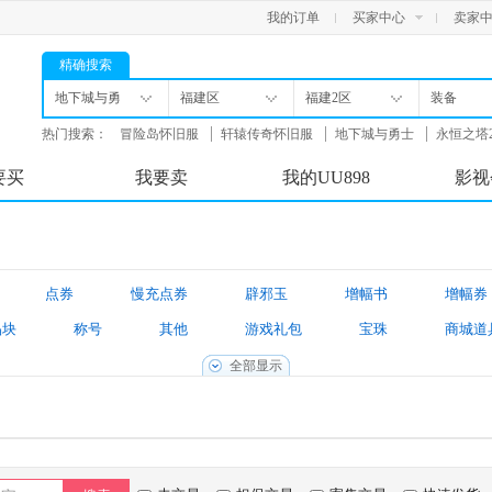
我的订单
买家中心
卖家
精确搜索
地下城与勇
福建区
福建2区
装备
士
热门搜索：
冒险岛怀旧服
轩辕传奇怀旧服
地下城与勇士
永恒之塔
舟
要买
我要卖
我的UU898
影视
点券
慢充点券
辟邪玉
增幅书
增幅券
晶块
称号
其他
游戏礼包
宝珠
商城道
境装备
新春装扮礼包
游戏账号
找回包赔账号
全部显示