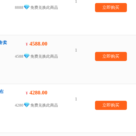
1
8888
免费兑换此商品
立即购买
宝专卖
4588.00
¥
1
4588
免费兑换此商品
立即购买
右
4280.00
¥
1
4280
免费兑换此商品
立即购买