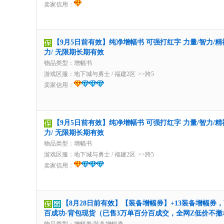
卖家信用：
【9月5日前有效】纯净增幅书 可强打红字 力量/智力/精
力/ 无限期长期有效
物品类型：增幅书
游戏区服：
地下城与勇士
/
福建2区
>>跨5
卖家信用：
【9月5日前有效】纯净增幅书 可强打红字 力量/智力/精
力/ 无限期长期有效
物品类型：增幅书
游戏区服：
地下城与勇士
/
福建2区
>>跨5
卖家信用：
【8月28日前有效】【装备增幅券】+13装备增幅券
百成功-背包现货（已售3万单百分百成交，全网Z低价不撤