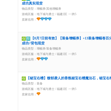
成功真实现货
物品类型：增幅券/其他增幅券
游戏区服：
地下城与勇士
/
福建2区
>>跨5
卖家信用：
【8月7日前有效】【装备增幅券】+13装备增幅卷百
成功//背包现货
物品类型：增幅券/装备增幅券
游戏区服：
地下城与勇士
/
福建2区
>>跨5
卖家信用：
【秘宝右槽】馥郁袭人的香氛秘宝右槽魔法石，秘宝右
物品类型：装备
游戏区服：
地下城与勇士
/
福建2区
>>跨5
卖家信用：