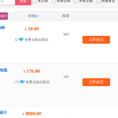
未交易
担保交易
寄售交易
快速发货
搜索
价格
库存
简模式
神/
10.00
¥
900
10
免费兑换此商品
立即购买
背包现
176.00
¥
100
176
免费兑换此商品
立即购买
设计
8888.00
¥