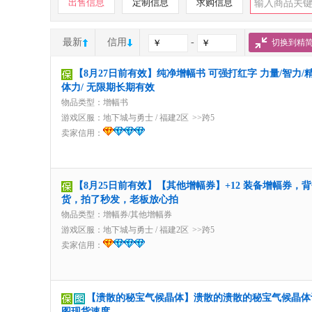
出售信息
定制信息
求购信息
最新
信用
-
切换到精
【8月27日前有效】纯净增幅书 可强打红字 力量/智力/精
体力/ 无限期长期有效
物品类型：增幅书
游戏区服：
地下城与勇士
/
福建2区
>>跨5
卖家信用：
【8月25日前有效】【其他增幅券】+12 装备增幅券，
货，拍了秒发，老板放心拍
物品类型：增幅券/其他增幅券
游戏区服：
地下城与勇士
/
福建2区
>>跨5
卖家信用：
【溃散的秘宝气候晶体】溃散的溃散的秘宝气候晶体
图现货速度