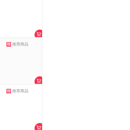
推荐商品
推荐商品