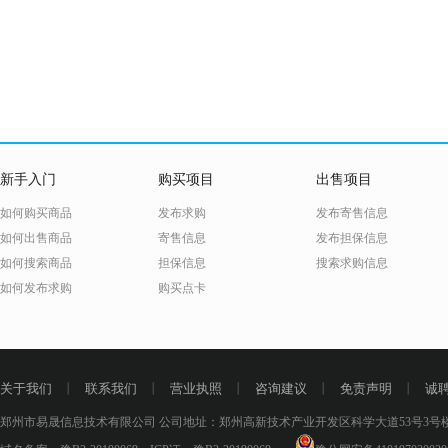
新手入门
购买项目
出售项目
如何购买商品
发布求购
发布寄售信息
如何出售商品
寄售信息
发布担保信息
如何搜索商品
担保信息
搜索求购信息
如何发布求购
购买点卡
关于我们
丨
联系我们
丨
营业执照
丨
咨询建议
丨
免责声明
丨
诚
郑州市易晟信息技术有限公司 公司地址：郑州高新技术产业开发区科学大道53号3号楼18层