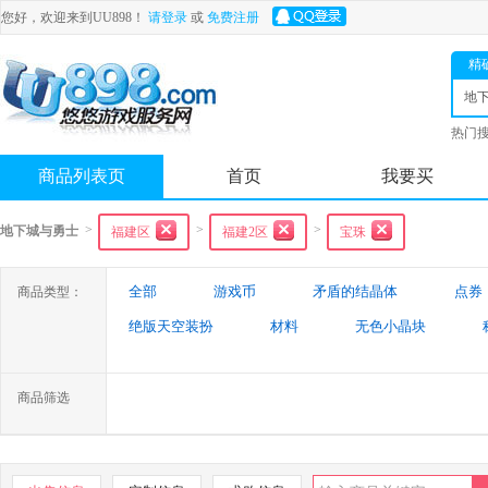
您好，欢迎来到UU898！
请登录
或
免费注册
精
地
士
热门
舟
商品列表页
首页
我要买
>
>
>
地下城与勇士
福建区
福建2区
宝珠
全部
游戏币
矛盾的结晶体
点券
商品类型：
绝版天空装扮
材料
无色小晶块
特殊装备
游戏代练
未央幻境装备
商品筛选