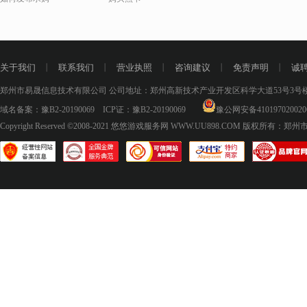
关于我们
丨
联系我们
丨
营业执照
丨
咨询建议
丨
免责声明
丨
诚
郑州市易晟信息技术有限公司 公司地址：郑州高新技术产业开发区科学大道53号3号楼18层
域名备案：
豫B2-20190069
ICP证：
豫B2-20190069
豫公网安备410197020020
Copyright Reserved ©2008-2021
悠悠游戏服务网 WWW.UU898.COM
版权所有：郑州