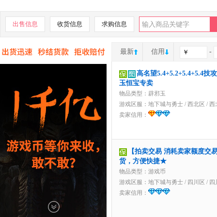
出售信息
收货信息
求购信息
最新
信用
-
高名望5.4+5.2+5.4+5
玉恒宝专卖
物品类型：辟邪玉
游戏区服：
地下城与勇士
/
西北区
/
西
卖家信用：
【拍卖交易 消耗卖家额度交易】
货，方便快捷★
物品类型：游戏币
游戏区服：
地下城与勇士
/
四川区
/
四
卖家信用：