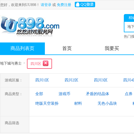
您好，欢迎来到UU898！
请登录
或
免费注册
精
地
士
热门
舟
商品列表页
首页
我要买
>
地下城与勇士
四川区
四川1区
四川2区
四川3区
四川4
游戏区服：
全部
游戏币
矛盾的结晶体
点券
商品类型：
绝版天空装扮
材料
无色小晶块
特殊装备
游戏代练
未央幻境装备
商品筛选