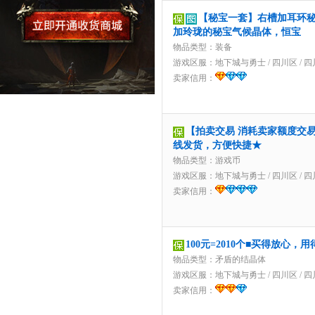
【秘宝一套】右槽加耳环
加玲珑的秘宝气候晶体，恒宝
物品类型：装备
游戏区服：
地下城与勇士
/
四川区
/
四
卖家信用：
【拍卖交易 消耗卖家额度交易】1
线发货，方便快捷★
物品类型：游戏币
游戏区服：
地下城与勇士
/
四川区
/
四
卖家信用：
100元=2010个■买得放心，
物品类型：矛盾的结晶体
游戏区服：
地下城与勇士
/
四川区
/
四
卖家信用：