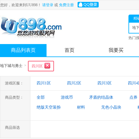
您好，欢迎来到UU898！
请登录
或
免费注册
精
地
士
热门
舟
商品列表页
首页
我要买
>
地下城与勇士
四川区
四川1区
四川2区
四川3区
四川4
游戏区服：
全部
游戏币
矛盾的结晶体
点券
商品类型：
绝版天空装扮
材料
无色小晶块
特殊装备
游戏代练
未央幻境装备
商品筛选