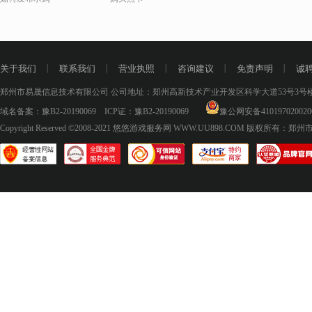
关于我们
丨
联系我们
丨
营业执照
丨
咨询建议
丨
免责声明
丨
诚
郑州市易晟信息技术有限公司 公司地址：郑州高新技术产业开发区科学大道53号3号楼18层
域名备案：
豫B2-20190069
ICP证：
豫B2-20190069
豫公网安备410197020020
Copyright Reserved ©2008-2021
悠悠游戏服务网 WWW.UU898.COM
版权所有：郑州