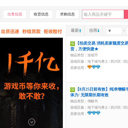
出售信息
收货信息
求购信息
最新
信用
-
【拍卖交易 消耗卖家额度交易】
货，方便快捷★
物品类型：游戏币
游戏区服：
地下城与勇士
/
四川区
/
四
卖家信用：
【8月25日前有效】纯净增幅书
体力/ 无限期长期有效
物品类型：增幅书
游戏区服：
地下城与勇士
/
四川区
/
四
卖家信用：