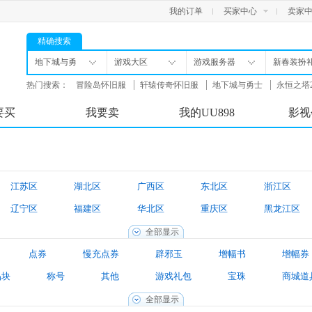
我的订单
买家中心
卖家
精确搜索
地下城与勇
游戏大区
游戏服务器
新春装扮
士
包
热门搜索：
冒险岛怀旧服
轩辕传奇怀旧服
地下城与勇士
永恒之塔
舟
要买
我要卖
我的UU898
影视
江苏区
湖北区
广西区
东北区
浙江区
辽宁区
福建区
华北区
重庆区
黑龙江区
天津区
河南区
湖南区
新疆区
内蒙古区
全部显示
点券
慢充点券
辟邪玉
增幅书
增幅券
晶块
称号
其他
游戏礼包
宝珠
商城道
境装备
新春装扮礼包
游戏账号
找回包赔账号
全部显示