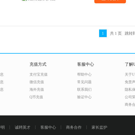
1
共
1
页
跳转
充值方式
客服中心
了解U
息
支付宝充值
帮助中心
关于U
息
微信充值
常见问题
免责
息
海外充值
联系我们
隐私
Q币充值
验证中心
公司
商务
声明
丨
诚聘英才
丨
客服中心
丨
商务合作
丨
家长监护