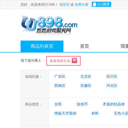
您好，欢迎来到UU898！
请登录
或
免费注册
商品列表页
首页
我
>
地下城与勇士
新春装扮礼包
广东区
北京区
四川区
游戏区服：
西南区
安徽区
河北区
陕西区
吉林区
山西区
全部
游戏币
矛盾的结晶体
商品类型：
绝版天空装扮
材料
无色小
特殊装备
游戏代练
未央幻