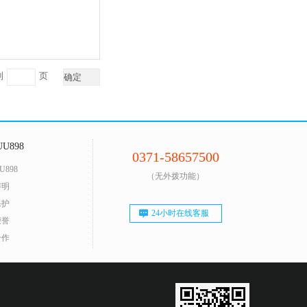
到
页
确定
U898
0371-58657500
U898
（无外拨功能）
声明
保护
24小时在线客服
荣誉
合作