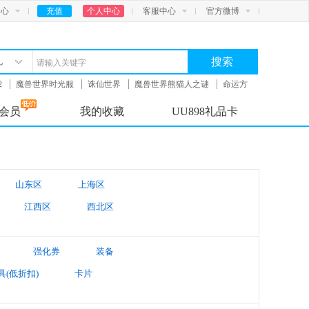
中心
充值
个人中心
客服中心
官方微博
搜索
礼
2
魔兽世界时光服
诛仙世界
魔兽世界熊猫人之谜
命运方
会员
我的收藏
UU898礼品卡
山东区
上海区
江西区
西北区
云贵区
体验区
强化券
装备
具(低折扣)
卡片
太阳账号