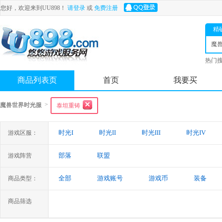
您好，欢迎来到UU898！
请登录
或
免费注册
精
魔
光
热门
舟
商品列表页
首页
我要买
>
魔兽世界时光服
泰坦重铸
时光I
时光II
时光III
时光IV
游戏区服：
部落
联盟
游戏阵营
全部
游戏账号
游戏币
装备
商品类型：
商品筛选