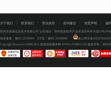
关于我们
丨
联系我们
丨
营业执照
丨
咨询建议
丨
免责声明
丨
诚
郑州市易晟信息技术有限公司 公司地址：郑州高新技术产业开发区科学大道53号3号楼18层
域名备案：
豫B2-20190069
ICP证：
豫B2-20190069
豫公网安备410197020020
Copyright Reserved ©2008-2021
悠悠游戏服务网 WWW.UU898.COM
版权所有：郑州