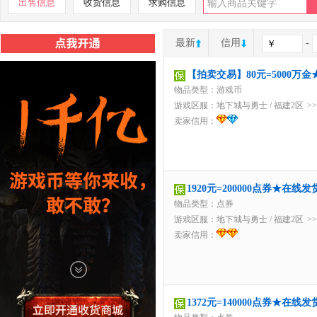
出售信息
收货信息
求购信息
最新
信用
-
【拍卖交易】80元=5000万
物品类型：游戏币
游戏区服：
地下城与勇士
/
福建2区
>
卖家信用：
1920元=200000点券★在
物品类型：点券
游戏区服：
地下城与勇士
/
福建2区
>
卖家信用：
1372元=140000点券★在