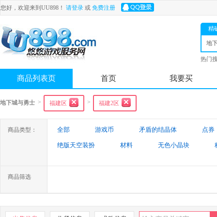
您好，欢迎来到UU898！
请登录
或
免费注册
精
地
士
热门
舟
商品列表页
首页
我要买
>
>
地下城与勇士
福建区
福建2区
全部
游戏币
矛盾的结晶体
点券
商品类型：
绝版天空装扮
材料
无色小晶块
特殊装备
游戏代练
未央幻境装备
商品筛选