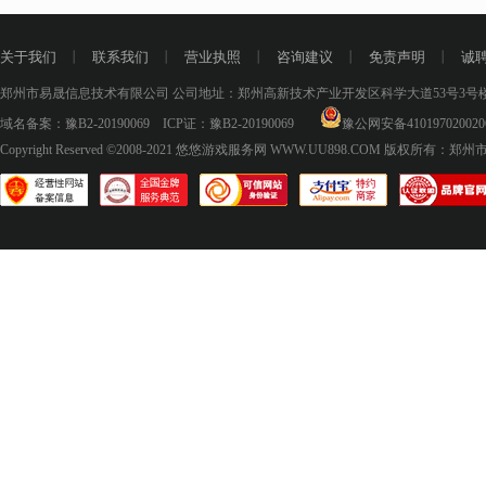
关于我们
丨
联系我们
丨
营业执照
丨
咨询建议
丨
免责声明
丨
诚
郑州市易晟信息技术有限公司 公司地址：郑州高新技术产业开发区科学大道53号3号楼18层
域名备案：
豫B2-20190069
ICP证：
豫B2-20190069
豫公网安备410197020020
Copyright Reserved ©2008-2021
悠悠游戏服务网 WWW.UU898.COM
版权所有：郑州