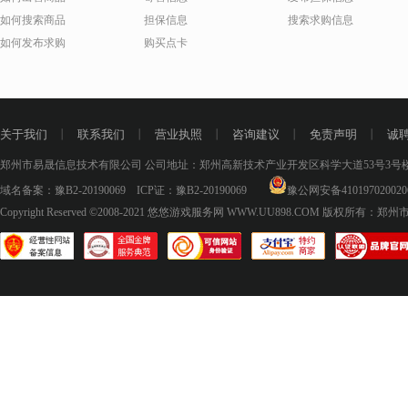
如何搜索商品
担保信息
搜索求购信息
如何发布求购
购买点卡
关于我们
丨
联系我们
丨
营业执照
丨
咨询建议
丨
免责声明
丨
诚
郑州市易晟信息技术有限公司 公司地址：郑州高新技术产业开发区科学大道53号3号楼18层
域名备案：
豫B2-20190069
ICP证：
豫B2-20190069
豫公网安备410197020020
Copyright Reserved ©2008-2021
悠悠游戏服务网 WWW.UU898.COM
版权所有：郑州