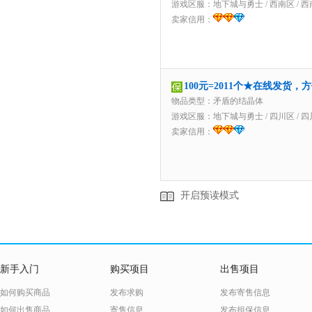
游戏区服：
地下城与勇士
/
西南区
/
西
卖家信用：
100元=2011个★在线发货，
物品类型：矛盾的结晶体
游戏区服：
地下城与勇士
/
四川区
/
四
卖家信用：
开启预读模式
新手入门
购买项目
出售项目
如何购买商品
发布求购
发布寄售信息
如何出售商品
寄售信息
发布担保信息