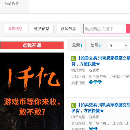
商品筛选
出售信息
收货信息
求购信息
最新
信用
-
【拍卖交易 消耗卖家额度交易】
货，方便快捷★
物品类型：游戏币
游戏区服：
地下城与勇士
/
安徽区
/
安
卖家信用：
【拍卖交易 消耗卖家额度交易】2
发货，方便快捷★
物品类型：游戏币
游戏区服：
地下城与勇士
/
辽宁区
/
辽
卖家信用：