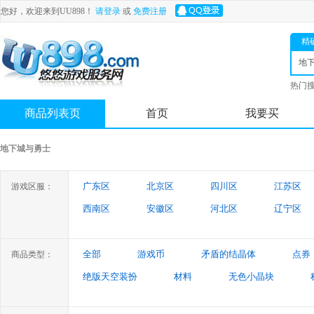
您好，欢迎来到UU898！
请登录
或
免费注册
精
地
士
热门
舟
商品列表页
首页
我要买
地下城与勇士
广东区
北京区
四川区
江苏区
游戏区服：
西南区
安徽区
河北区
辽宁区
陕西区
吉林区
山西区
天津区
全部
游戏币
矛盾的结晶体
点券
商品类型：
绝版天空装扮
材料
无色小晶块
特殊装备
游戏代练
未央幻境装备