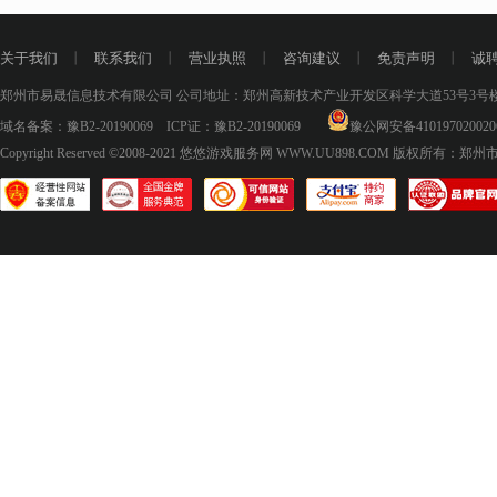
关于我们
丨
联系我们
丨
营业执照
丨
咨询建议
丨
免责声明
丨
诚
郑州市易晟信息技术有限公司 公司地址：郑州高新技术产业开发区科学大道53号3号楼18层
域名备案：
豫B2-20190069
ICP证：
豫B2-20190069
豫公网安备410197020020
Copyright Reserved ©2008-2021
悠悠游戏服务网 WWW.UU898.COM
版权所有：郑州