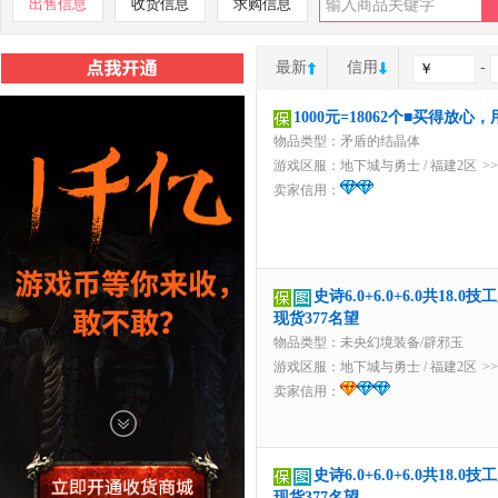
出售信息
收货信息
求购信息
最新
信用
-
1000元=18062个■买得放
物品类型：矛盾的结晶体
游戏区服：
地下城与勇士
/
福建2区
>
卖家信用：
史诗6.0+6.0+6.0共1
现货377名望
物品类型：未央幻境装备/辟邪玉
游戏区服：
地下城与勇士
/
福建2区
>
卖家信用：
史诗6.0+6.0+6.0共1
现货377名望