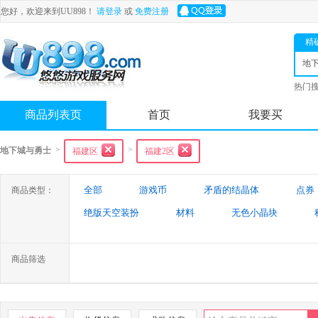
您好，欢迎来到UU898！
请登录
或
免费注册
精
地
士
热门
舟
商品列表页
首页
我要买
>
>
地下城与勇士
福建区
福建2区
全部
游戏币
矛盾的结晶体
点券
商品类型：
绝版天空装扮
材料
无色小晶块
特殊装备
游戏代练
未央幻境装备
商品筛选