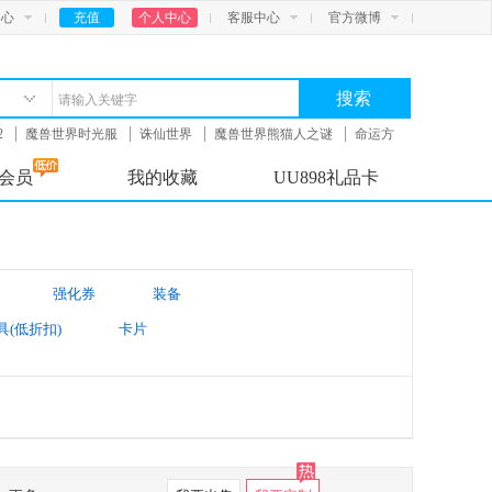
中心
充值
个人中心
客服中心
官方微博
搜索
2
魔兽世界时光服
诛仙世界
魔兽世界熊猫人之谜
命运方
会员
我的收藏
UU898礼品卡
强化券
装备
具(低折扣)
卡片
太阳账号