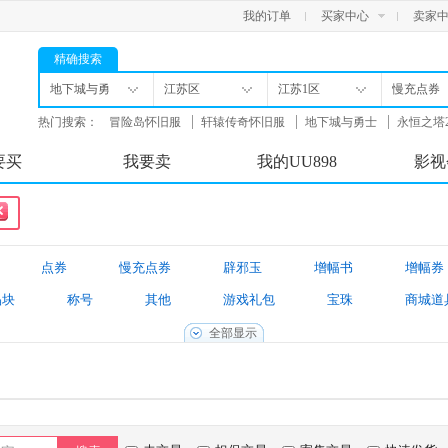
我的订单
买家中心
卖家
精确搜索
地下城与勇
江苏区
江苏1区
慢充点券
士
热门搜索：
冒险岛怀旧服
轩辕传奇怀旧服
地下城与勇士
永恒之塔
舟
要买
我要卖
我的UU898
影视
点券
慢充点券
辟邪玉
增幅书
增幅券
晶块
称号
其他
游戏礼包
宝珠
商城道
境装备
新春装扮礼包
游戏账号
找回包赔账号
全部显示