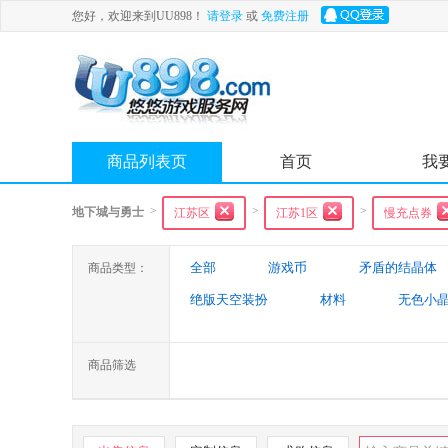
您好，欢迎来到UU898！
请登录
或
免费注册
商品列表页
首页
我
>
>
>
地下城与勇士
江苏区
江苏1区
慢充点券
全部
游戏币
矛盾的结晶体
商品类型：
绝版天空装扮
材料
无色小
特殊装备
游戏代练
未央幻
商品筛选