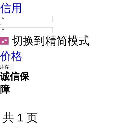
信用
-
切换到精简模式
价格
库存
诚信保
障
1
秘宝右槽】馥郁袭人的香氛秘宝右槽魔法
物品类型：材料
共
1
页
游戏区服：
地下城与勇士
/
江苏1区
>>跨5
卖家信用：
5888.00
¥