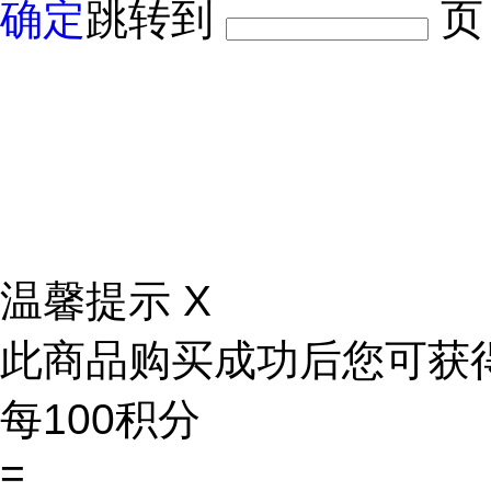
确定
跳转到
页
5888
免费兑换此商品
2
立即购买
推荐商品
温馨提示
X
此商品购买成功后您可获
每100积分
=