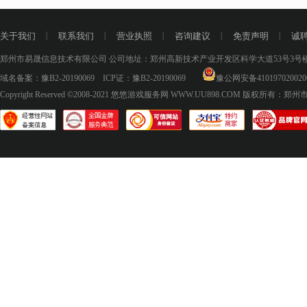
关于我们
丨
联系我们
丨
营业执照
丨
咨询建议
丨
免责声明
丨
诚
郑州市易晟信息技术有限公司 公司地址：郑州高新技术产业开发区科学大道53号3号楼18层
域名备案：
豫B2-20190069
ICP证：
豫B2-20190069
豫公网安备410197020020
Copyright Reserved ©2008-2021
悠悠游戏服务网 WWW.UU898.COM
版权所有：郑州