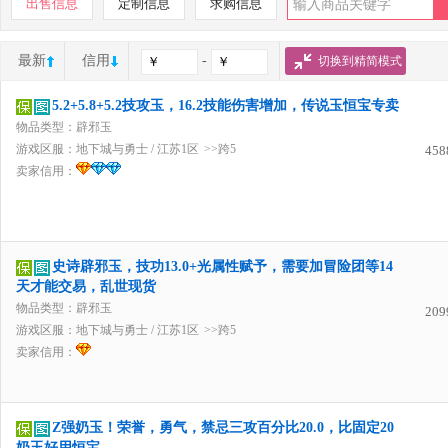
出售信息
定制信息
求购信息
最新
信用
-
切换到精简模式
5.2+5.8+5.2技攻玉，16.2技能伤害增加，传说玉恒宝专卖
物品类型：辟邪玉
游戏区服：
地下城与勇士
/
江苏1区
>>跨5
458
卖家信用：
史诗辟邪玉，技功13.0+光属性赋予，需要加冒险团等14
天才能交易，乱世现货
物品类型：辟邪玉
209
游戏区服：
地下城与勇士
/
江苏1区
>>跨5
卖家信用：
Z强奶玉！荣誉，勇气，禁忌三攻百分比20.0，比固定20
奶玉好用恒宝