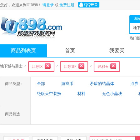
您好，欢迎来到UU898！
请登录
或
免费注册
精
地
士
热门
舟
商品列表页
首页
我要买
>
>
>
地下城与勇士
江苏区
江苏1区
辟邪玉
全部
游戏币
矛盾的结晶体
点券
商品类型：
绝版天空装扮
材料
无色小晶块
特殊装备
游戏代练
未央幻境装备
商品筛选